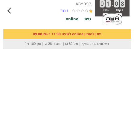
0
1
:
0
8
, קרית אתא
דקות
שעות
1
חוו”ד
כשר
online
ניתן להזמין online לשעה 11:30 ב-09.08.26
משלוחים קרית מוצקין
|
מינ' 80 ₪
|
משלוח 28 ₪
|
זמן: 100 דק’