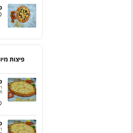
פ
פיצות מיו
פ
רו
מו
פ
רו