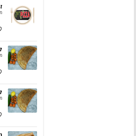
ז
מו
ק
מו
ק
מו
ג