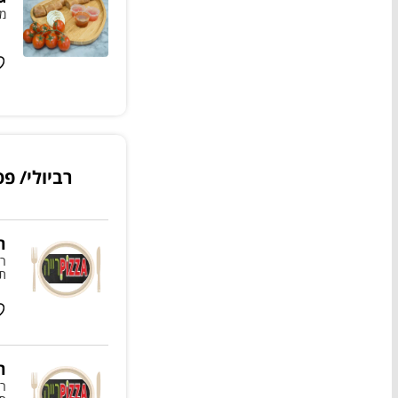
מו
רביולי/ פ
ר
רו
תו
ר
רו