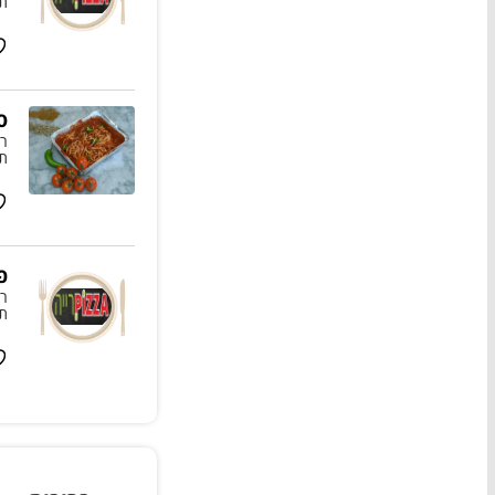
תו
ס
רו
תו
פ
רו
תו