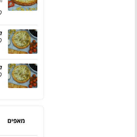
מו
ל
ל
מאפים