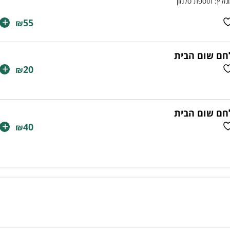
מלץ: תוספת סלמון
+
55
₪
חם שום הבית
+
20
₪
חם שום הבית
+
40
₪