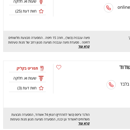
שעות וא. חלוקה
חוות דעת (
25
)
פיצה עגבניה (כשר) , חורב 15 חיפה . המסעדה מבצעת מלשוחים
לחיפה . מסעדת פיצה עגבניה מציעה מגוון רחב של מנות טעימות
קרא עוד
במיווחד כמו: פיצה , סלט יווני , סלט טונה , תפוח אדמה אפוי , מרק
הבית ועוד.. מחכים לכם לחוויה מהנה ,שיהיה בתאבון!
שדוד
תפריט בקליק
שעות וא. חלוקה
 בלבד
חוות דעת (
3
)
הולנד צ'יפס (כשר למהדרין) רוגוזין 74 אשדוד, המסעדה מבצעת
משלוחים לאשדוד וגן יבנה, המסעדה מציעה מגוון מנות טעימות
קרא עוד
ומיוחדות, מחכים לכם לחוויה מהנה וטעימה, שיהיה בתאבון !