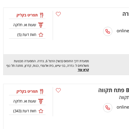
רה
תפריט בקליק
שעות וא. חלוקה
חוות דעת (
5
)
מסעדת דרך החומוס (כשר) הרצל 6, גדרה. המסעדה מבצעת
משלוחים ל: גדרה, בני עייש, בית אלעזרי, כנות, קדרון, מחנה תל נוף
קרא עוד
ובסיס חצור. מסעדת דרך המלך מציעה מגוון רחב של מנות טעימות
במיוחד כמו: חומוס טחינה, חומוס גרגירים, חומוס מסבחה, חומוס
פול, מחלוטה, חומוס חצילים, שקשוקה, חומוס פטריות, חומוס בשר,
סלט קצוץ, סלט פינוקים, פלאפל ירוק ועוד. מחכים לכם לחוויה טעימה
וה
ומהנה, שיהיה בתאבון !
תפריט בקליק
שעות וא. חלוקה
חוות דעת (
343
)