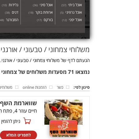
אוכל ביתי
אוכל סיני
גלידות
)
10
(
)
36
(
)
57
(
אוכל גרוזיני
ארוחת בוקר
דגים
)
38
(
)
18
(
)
5
(
אוכל יפני
בורקס
המבורגר
48
(
)
17
(
)
12
(
משלוחי צמחוני / טבעוני / אורגני -
הגעתם לדף של משלוחי צמחוני / טבעוני / אורגני.
נמצאו 71 מסעדות משלוחים של צמחוני / טבעוני / אורגני
סינון לפי:
כשר
הזמנות online
משלוחים
שווארמת השף 
חיים עוזר 4, פתח תקווה
ניתן להזמין online
לתפריט המלא