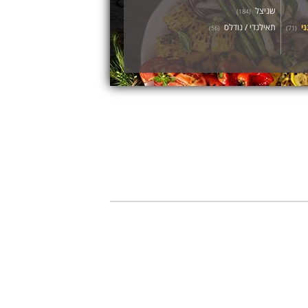
שניצל
)
184
(
ני
תאילנדי / נודלס
)
56
(
)
71
(