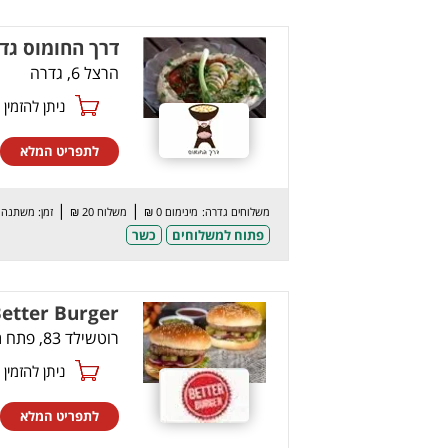
דרך החומוס גד
הרצל 6, גדרה
ניתן להזמין online
לתפריט המלא
|
|
משלוחים גדרה:
מינימום 0 ₪
משלוח 20 ₪
זמן: משתנה
פתוח למשלוחים
כשר
Better Burger פתח תקו
רוטשילד 83, פתח תקווה
ניתן להזמין online
לתפריט המלא