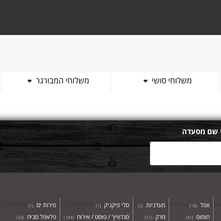
משלוחי סושי
משלוחי המבורגר
 שם מסעדה
וופל
מעדניות
סלי פיקניק
פירות ים
)
1
(
)
1
(
)
2
(
)
18
(
חומוס
מרק
סנדוויץ' / טוסט / אירוח
פלאפל סביח
)
43
(
)
184
(
)
51
(
)
41
(