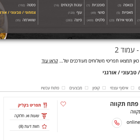
כנאפה
סופגניות
עוגות וקינוחים
פסטה
)
192
(
)
16
(
)
1
(
)
3
(
מאפיות
סושי
עוף
צמחוני / טבעוני / אורג
)
120
(
)
49
(
)
5
(
מגשי אירוח
סלטים
פיצה
שווארמה
)
95
(
)
283
(
)
400
(
)
23
(
)
1
 עמוד 2
 כאן תמצאו תפריטי משלוחים מעודכנים של...
קראו עוד
איסוף עצמי
קופון
מבצעים
פתוח עכשיו
פתח תקווה
תפריט בקליק
שעות וא. חלוקה
חוות דעת (
8
)