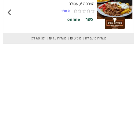
הפרסה 6, עפולה
0
חוו”ד
כשר
online
משלוחים עפולה
|
מינ' 0 ₪
|
משלוח 15 ₪
|
זמן: 60 דק’