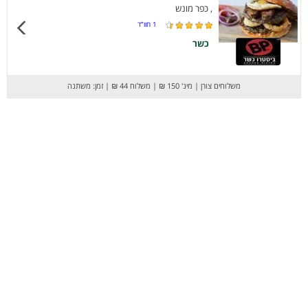
, כפר מונש
1
חוו”ד
כשר
משלוחים צורן
|
מינ' 150 ₪
|
משלוח 44 ₪
|
זמן: משתנה