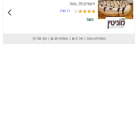
ירושלים 70, צפת
11
חוו”ד
כשר
משלוחים צפת
|
מינ' 0 ₪
|
משלוח 20 ₪
|
זמן: 60 דק’