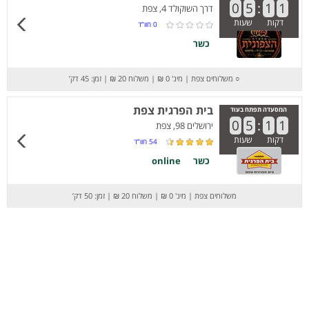
0
5
:
1
1
דרך השוקולד 4, צפת
דקות
שעות
0
חוו”ד
כשר
○
משלוחים צפת
|
מינ' 0 ₪
|
משלוח 20 ₪
|
זמן: 45 דק’
בית הפרגית צפת
המסעדה תפתח בעוד
0
5
:
1
1
ירושלים 98, צפת
דקות
שעות
54
חוו”ד
כשר
online
משלוחים צפת
|
מינ' 0 ₪
|
משלוח 20 ₪
|
זמן: 50 דק’