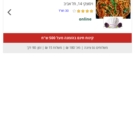
ויסוצקי 14, תל אביב
30
חוו”ד
online
קינוח חינם בהזמנה מעל 500 ש"ח
משלוחים נס ציונה
|
מינ' 180 ₪
|
משלוח 15 ₪
|
זמן: 90 דק’