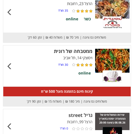
הרצל 23, רחובות
35
חוו”ד
כשר
online
משלוחים נס ציונה
|
מינ' 70 ₪
|
משלוח 40 ₪
|
זמן: 60 דק’
ממטבחה של רונית
ויסוצקי 14, תל אביב
30
חוו”ד
online
קינוח חינם בהזמנה מעל 500 ש"ח
משלוחים נס ציונה
|
מינ' 180 ₪
|
משלוח 15 ₪
|
זמן: 90 דק’
גריל street
שירות המשלוחים של
המסעדה יפתח בתאריך
הרצל 99, רחובות
08.08.26 בשעה 20:00
0
חוו”ד