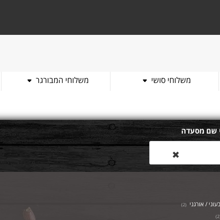
משלוחי סושי
משלוחי המבורגר
 שם מסעדה
✖
עוני / אורגני
)
2
(
)
2