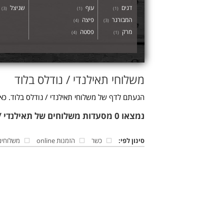
דגים
עוף
שניצל
)
3
(
)
1
(
)
1
(
המבורגר
פיצה
)
4
(
)
3
(
מרק
פסטה
)
4
(
)
1
(
משלוחי תאילנדי / נודלס בלוד
הגעתם לדף של משלוחי תאילנדי / נודלס בלוד. כא
נמצאו 0 מסעדות משלוחים של תאילנדי / נודלס בלוד
סינון לפי:
כשר
הזמנות online
משלוחים