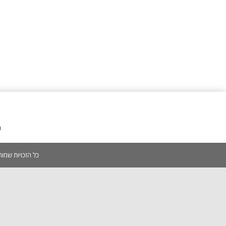
מ
כל הזכויות שמורות 2005-2026 | אין להעתיק, לשכפל, לצלם, לסרוק כל תוכן באתר ללא אישור מפורש