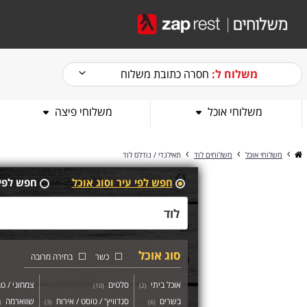
משלוח ל:
חסרה כתובת משלוח
משלוחי אוכל
משלוחי פיצה
משלוחי אוכל
משלוחים לוד
תאילנדי / נודלס לוד
חפש לפי עיר וסוג אוכל
חפש לפי
סוג אוכל
כשר
בחירה מרובה
אוכל ביתי
סלטים
צמחוני / טב
)
10
(
)
2
(
בשרים
סנדוויץ' / טוסט / אירוח
שווארמה
(
)
3
(
)
6
(