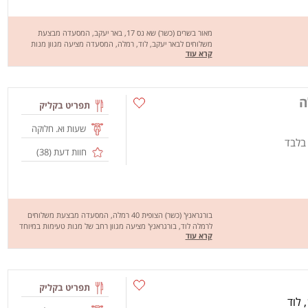
מאור בשרים (כשר) שא נס 17, באר יעקב, המסעדה מבצעת
משלוחים לבאר יעקב, לוד, רמלה, המסעדה מציעה מגוון מנות
קרא עוד
טעימות ומיוחדות של בשרים, מחכים לכם לחוויה מהנה וטעימה,
שיהיה בתאבון!
ה
תפריט בקליק
שעות וא. חלוקה
 בלבד
חוות דעת (
38
)
בורגראנץ' (כשר) הצופית 40 רמלה, המסעדה מבצעת משלוחים
לרמלה לוד, בורגראנץ' מציעה מגוון רחב של מנות טעימות במיוחד
קרא עוד
כמו:ראנץ', ראנץ' כפול, ראנץ' צ'יקן, קומבינה ועוד.. מחכים לכם לחוויה
מהנה, שיהיה בתאבון!
תפריט בקליק