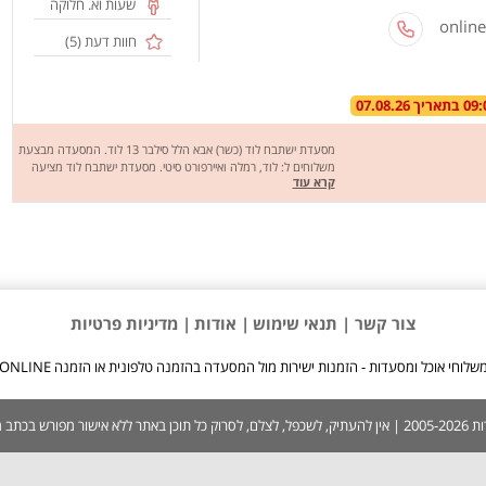
שעות וא. חלוקה
חוות דעת (
5
)
מסעדת ישתבח לוד (כשר) אבא הלל סילבר 13 לוד. המסעדה מבצעת
משלוחים ל: לוד, רמלה ואיירפורט סיטי. מסעדת ישתבח לוד מציעה
קרא עוד
מגוון של מנות טעימות במיוחד כמו: שניצל, אסאדו, קציצות ירק, סלט
בהרכבה ועוד. מחכים לכם לחוויה מהנה, שיהיה בתאבון !
צור קשר |
תנאי שימוש
| אודות
| מדיניות פרטיות
שלוחי אוכל ומסעדות - הזמנות ישירות מול המסעדה בהזמנה טלפונית או הזמנה ONLINE
 בכתב ממערכת האתר.