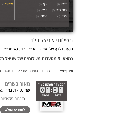
דגים
עוף
שניצל
)
3
(
)
1
(
)
1
(
המבורגר
פיצה
)
4
(
)
3
(
מרק
פסטה
)
4
(
)
1
(
משלוחי שניצל בלוד
הגעתם לדף של משלוחי שניצל בלוד. כאן תמצאו ת
נמצאו 3 מסעדות משלוחים של שניצל בלוד
סינון לפי:
כשר
הזמנות online
משלוחים
מאור בשרים
המסעדה תפתח בעוד
0
1
:
2
1
שא נס 17, באר יעקב
דקות
שעות
הזמנות טלפוניות
לתפריט המלא