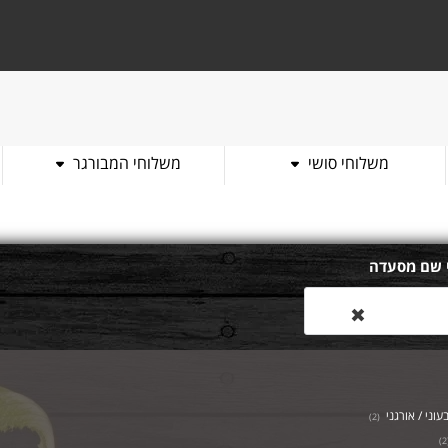
משלוחי סושי
משלוחי המבורגר
 שם מסעדה
✖
עוני / אורגני
)
2
(
)
2