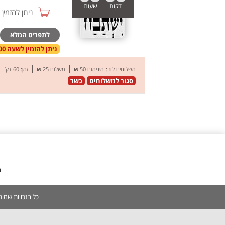
דקות
שעות
ניתן להזמין online
לתפריט המלא
ניתן להזמין לשעה 09:00 בתאריך 07.08.26
|
|
משלוחים לוד:
מינימום 50 ₪
משלוח 25 ₪
זמן: 60 דק’
סגור למשלוחים
כשר
מ
כל הזכויות שמורות 2005-2026 | אין להעתיק, לשכפל, לצלם, לסרוק כל תוכן באתר ללא אישור מפורש