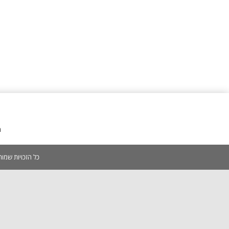
מ
כל הזכויות שמורות 2005-2026 | אין להעתיק, לשכפל, לצלם, לסרוק כל תוכן באתר ללא אישור מפורש