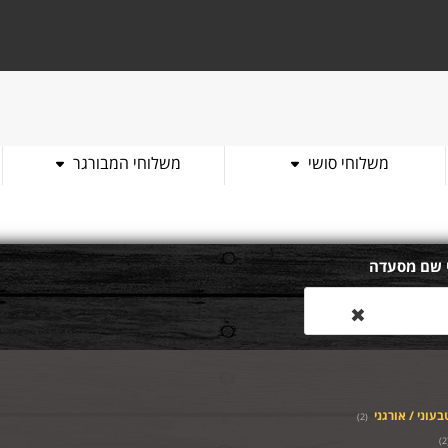
משלוחי סושי
משלוחי המבורגר
 שם מסעדה
✖
בעוני / אורגני
)
2
(
)
2