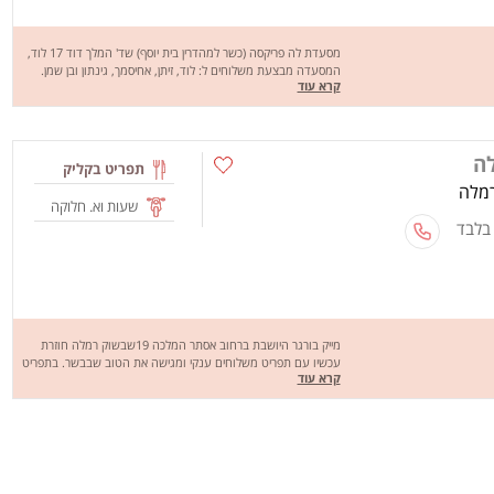
מסעדת לה פריקסה (כשר למהדרין בית יוסף) שד' המלך דוד 17 לוד,
המסעדה מבצעת משלוחים ל: לוד, זיתן, אחיסמך, גינתון ובן שמן.
קרא עוד
מסעדת לה פריקסה מציעה מגוון רחב של מנות טעימות במיוחד כמו:
סנדוויץ' טוניסאי, פריקסה, שקשוקה, חביתת ירק, חביתה, קוסקוס
מפרום, קוסקוס עוף, קוסקוס פרווה, קוסקוס דאבל ועוד. מחכים לכם
לחוויה מהנה שיהיה בתאבון !
לה
תפריט בקליק
שעות וא. חלוקה
 בלבד
מייק בורגר היושבת ברחוב אסתר המלכה 19שבשוק רמלה חוזרת
עכשיו עם תפריט משלוחים ענקי ומגישה את הטוב שבבשר. בתפריט
קרא עוד
תוכלו למצוא מגוון של בשרים כמו המבורגר בקר המבורגר כבש
נקניקיות מרגז שווארמה הודו פרגיות קבב הבית קרפצ'יו אנטריקוט
לצד טופסות כמו צ'יפס טבעות בצל כדורי פירה הומפרייז ועוד. מייק
בורגר עושה משלוחים לכל רמלה וסביבתה. שיהיה בתאבון