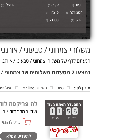
דגים
עוף
שניצל
)
3
(
)
1
(
)
1
(
המבורגר
פיצה
)
4
(
)
3
(
מרק
פסטה
)
4
(
)
1
(
משלוחי צמחוני / טבעוני / אורגני 
הגעתם לדף של משלוחי צמחוני / טבעוני / אורגני ב
נמצאו 2 מסעדות משלוחים של צמחוני / טבעוני / אורגני בלוד
סינון לפי:
כשר
הזמנות online
משלוחים
לה פריקסה לוד
המסעדה תפתח בעוד
1
1
:
5
6
שד' המלך דוד 17, לוד
דקות
שעות
ניתן להזמין online
לתפריט המלא