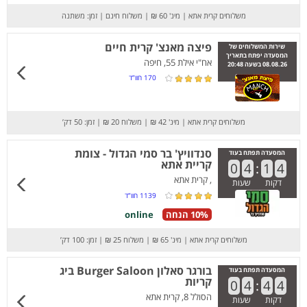
משלוחים קרית אתא
|
מינ' 60 ₪
|
משלוח חינם
|
זמן: משתנה
פיצה מאנצ' קרית חיים
שירות המשלוחים של
המסעדה יפתח בתאריך
אח"י אילת 55, חיפה
08.08.26 בשעה 20:48
170
חוו”ד
משלוחים קרית אתא
|
מינ' 42 ₪
|
משלוח 20 ₪
|
זמן: 50 דק’
סנדוויץ' בר סמי הגדול - צומת
המסעדה תפתח בעוד
קריית אתא
0
4
:
1
4
, קרית אתא
דקות
שעות
1139
חוו”ד
10% הנחה
online
משלוחים קרית אתא
|
מינ' 65 ₪
|
משלוח 25 ₪
|
זמן: 100 דק’
בורגר סאלון Burger Saloon ביג
המסעדה תפתח בעוד
קריות
0
4
:
4
4
הסולל 8, קרית אתא
דקות
שעות