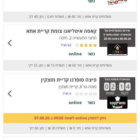
כשר
משלוחים קרית אתא
|
מינ' 40 ₪
|
משלוח חינם
|
זמן: 40 דק’
קאסה איטליאנו צומת קריית אתא
שירות המשלוחים של
המסעדה יפתח בתאריך
חלוצי התעשייה 2, חיפה
08.08.26 בשעה 20:30
60
חוו”ד
כשר
online
משלוחים קרית אתא
|
מינ' 60 ₪
|
משלוח 15 ₪
|
זמן: 55 דק’
פיצה סופרנו קריית מוצקין
המסעדה תפתח בעוד
0
2
:
1
4
מוטה גור 8, קריית מוצקין
דקות
שעות
0
חוו”ד
כשר
online
ניתן להזמין online לשעה 09:00 ב-07.08.26
משלוחים קרית אתא
|
מינ' 0 ₪
|
משלוח 30 ₪
|
זמן: 60 דק’