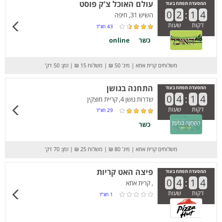
עולם האוכל צ'ק פוסט
המסעדה תפתח בעוד
0
2
:
1
4
השיש 31, חיפה
דקות
שעות
43
חוו”ד
כשר
online
משלוחים קרית אתא
|
מינ' 50 ₪
|
משלוח 15 ₪
|
זמן: 50 דק’
התחנה בגושן
המסעדה תפתח בעוד
0
4
:
1
4
שדרות גושן 4, קריית מוצקין
דקות
שעות
29
חוו”ד
כשר
משלוחים קרית אתא
|
מינ' 80 ₪
|
משלוח 25 ₪
|
זמן: 70 דק’
פיצה האט קריות
המסעדה תפתח בעוד
0
4
:
1
4
, קרית אתא
דקות
שעות
1
חוו”ד