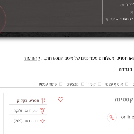
סביח
)
3
(
)
2
(
/ טבעוני / אורגני
)
3
(
או תפריטי משלוחים מעודכנים של מיטב המסעדות,...
קראו עוד
איסוף עצמי
קופון
מבצעים
פתוח עכשיו
 קסטינה
תפריט בקליק
שעות וא. חלוקה
חוות דעת (
209
)