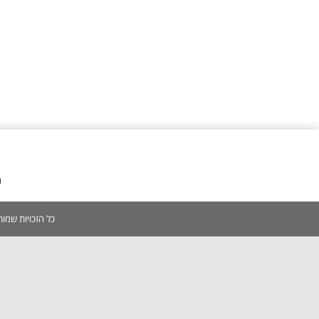
מ
כל הזכויות שמורות 2005-2026 | אין להעתיק, לשכפל, לצלם, לסרוק כל תוכן באתר ללא אישור מפורש