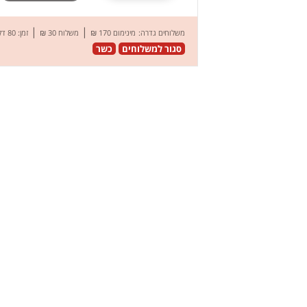
|
|
משלוחים גדרה:
מינימום 170 ₪
משלוח 30 ₪
זמן: 80 דק’
סגור למשלוחים
כשר