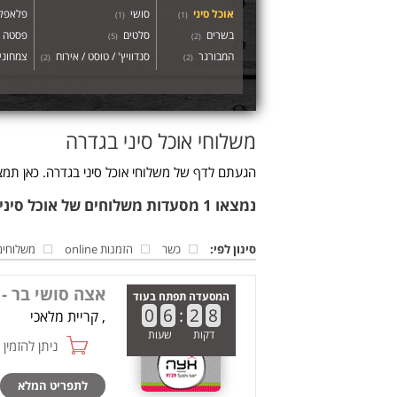
אוכל סיני
סושי
פלאפל 
)
1
(
)
1
(
בשרים
סלטים
פסטה
)
5
(
)
2
(
המבורגר
סנדוויץ' / טוסט / אירוח
צמחוני 
)
2
(
)
2
(
משלוחי אוכל סיני בגדרה
הגעתם לדף של משלוחי אוכל סיני בגדרה. כאן תמצ
נמצאו 1 מסעדות משלוחים של אוכל סיני בגדרה
סינון לפי:
כשר
הזמנות online
משלוחים
אצה סושי בר -
המסעדה תפתח בעוד
0
6
:
2
8
, קריית מלאכי
דקות
שעות
ניתן להזמין online
לתפריט המלא