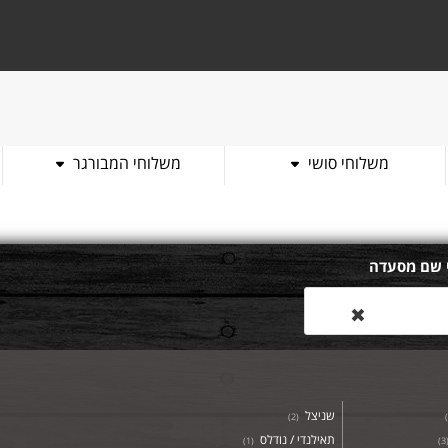
משלוחי סושי
משלוחי המבורגר
 שם מסעדה
✖
שניצל
)
2
(
)
תאילנדי / נודלס
)
1
(
)
3