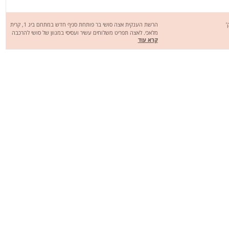
הרשת הענקית אצה סושי בר פותחת סניף חדש במתחם ביג 1, קרית
מלאכי. לאצה תפריט משלוחים עשיר ועסיסי במגוון של סושי להרכבה
קרא עוד
או מוכנים לבחירה עם מגוון דגים וירקות טריים מהשוק כמו סלמון
סלמון סקין טונה אדומה טונה רגיל מלפפון בצל ירוק אבוקדו בטטה
עירית ועוד. אצה סושי בר עושה משלוחים לכל קרית מלאכי וסביבתה
.שיהיה בתאבון (: