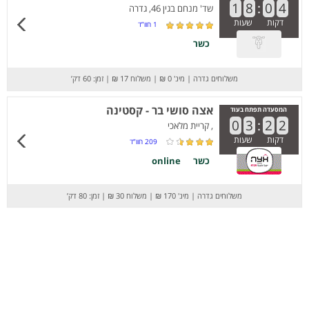
1
8
:
0
4
שד' מנחם בגין 46, גדרה
דקות
שעות
1
חוו”ד
כשר
משלוחים גדרה
|
מינ' 0 ₪
|
משלוח 17 ₪
|
זמן: 60 דק’
אצה סושי בר - קסטינה
המסעדה תפתח בעוד
0
3
:
2
2
, קריית מלאכי
דקות
שעות
209
חוו”ד
כשר
online
משלוחים גדרה
|
מינ' 170 ₪
|
משלוח 30 ₪
|
זמן: 80 דק’