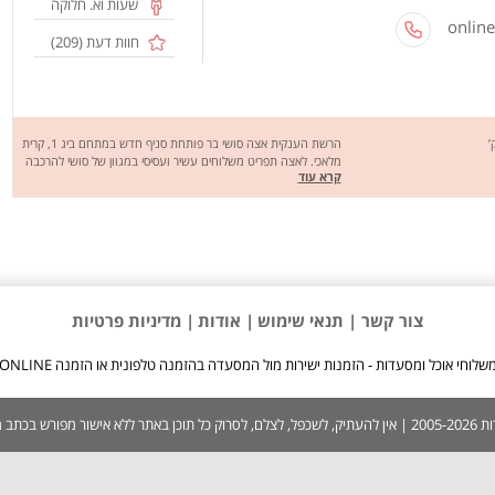
שעות וא. חלוקה
חוות דעת (
209
)
הרשת הענקית אצה סושי בר פותחת סניף חדש במתחם ביג 1, קרית
מלאכי. לאצה תפריט משלוחים עשיר ועסיסי במגוון של סושי להרכבה
קרא עוד
או מוכנים לבחירה עם מגוון דגים וירקות טריים מהשוק כמו סלמון
סלמון סקין טונה אדומה טונה רגיל מלפפון בצל ירוק אבוקדו בטטה
עירית ועוד. אצה סושי בר עושה משלוחים לכל קרית מלאכי וסביבתה
.שיהיה בתאבון (:
צור קשר |
תנאי שימוש
| אודות
| מדיניות פרטיות
שלוחי אוכל ומסעדות - הזמנות ישירות מול המסעדה בהזמנה טלפונית או הזמנה ONLINE
 בכתב ממערכת האתר.