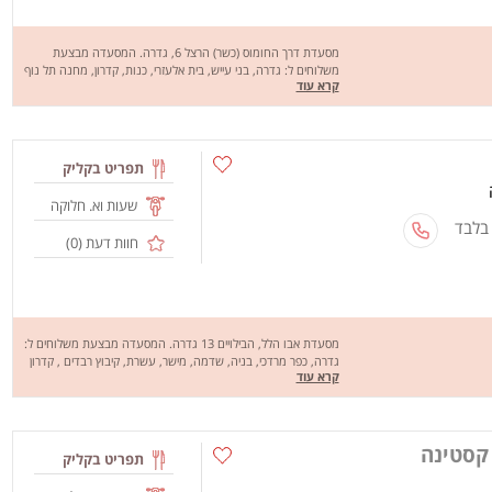
מסעדת דרך החומוס (כשר) הרצל 6, גדרה. המסעדה מבצעת
משלוחים ל: גדרה, בני עייש, בית אלעזרי, כנות, קדרון, מחנה תל נוף
קרא עוד
ובסיס חצור. מסעדת דרך המלך מציעה מגוון רחב של מנות טעימות
במיוחד כמו: חומוס טחינה, חומוס גרגירים, חומוס מסבחה, חומוס
פול, מחלוטה, חומוס חצילים, שקשוקה, חומוס פטריות, חומוס בשר,
סלט קצוץ, סלט פינוקים, פלאפל ירוק ועוד. מחכים לכם לחוויה טעימה
ומהנה, שיהיה בתאבון !
תפריט בקליק
שעות וא. חלוקה
 בלבד
חוות דעת (
0
)
מסעדת אבו הלל, הבילויים 13 גדרה. המסעדה מבצעת משלוחים ל:
גדרה, כפר מרדכי, בניה, שדמה, מישר, עשרת, קיבוץ רבדים , קדרון
קרא עוד
וא.ת. כנות. מסעדת אבו הלל מציעה מגוון רחב של מנות טעימות
במיוחד כמו: חומוס פול, משוואשה, מסבחה, חומוס גרגירים, חומוס
טחינה, חומוס שקשוקה, חומוס חצילים, חומוס פטריות, סלט ירקות,
סלט עגבניות חריף, חציל על האש, שקשוקה, ערוק, סמבוסק, קובה
 קסטינה
בורגול, פלאפל ועוד. מחכים לכם לחוויה מהנה, שיהיה בתאבון !
תפריט בקליק