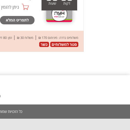
דקות
שעות
ניתן להזמין online
לתפריט המלא
|
|
משלוחים גדרה:
מינימום 170 ₪
משלוח 30 ₪
זמן: 80 דק’
סגור למשלוחים
כשר
מ
כל הזכויות שמורות 2005-2026 | אין להעתיק, לשכפל, לצלם, לסרוק כל תוכן באתר ללא אישור מפורש