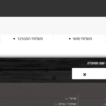
משלוחי סושי
משלוחי המבורגר
 שם מסעדה
✖
שניצל
)
2
(
)
תאילנדי / נודלס
)
1
(
)
3