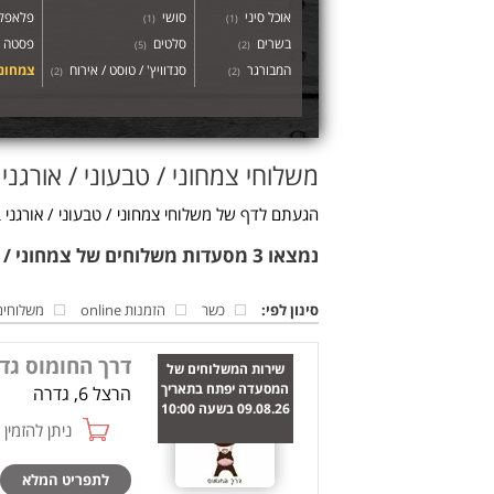
אוכל סיני
סושי
פלאפל 
)
1
(
)
1
(
בשרים
סלטים
פסטה
)
5
(
)
2
(
המבורגר
סנדוויץ' / טוסט / אירוח
צמחוני
)
2
(
)
2
(
משלוחי צמחוני / טבעוני / אורגני
הגעתם לדף של משלוחי צמחוני / טבעוני / אורגני 
נמצאו 3 מסעדות משלוחים של צמחוני / טבעוני / אורגני בגדרה
סינון לפי:
כשר
הזמנות online
משלוחים
דרך החומוס גד
שירות המשלוחים של
המסעדה יפתח בתאריך
הרצל 6, גדרה
09.08.26 בשעה 10:00
ניתן להזמין online
לתפריט המלא