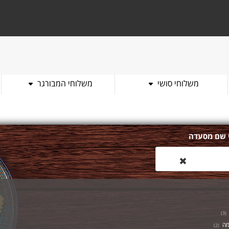
משלוחי סושי
משלוחי המבורגר
 שם מסעדה
✖
)
3
(
מה
)
2
(