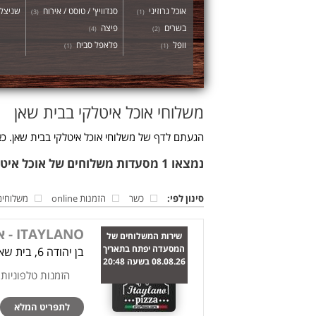
אוכל גרוזיני
סנדוויץ' / טוסט / אירוח
שניצל
)
3
(
)
1
(
בשרים
פיצה
)
4
(
)
2
(
וופל
פלאפל סביח
)
1
(
)
1
(
משלוחי אוכל איטלקי בבית שאן
הגעתם לדף של משלוחי אוכל איטלקי בבית שאן. כא
נמצאו 1 מסעדות משלוחים של אוכל איטלקי בבית שאן
סינון לפי:
כשר
הזמנות online
משלוחים
ITAYLANO - איתילאנו
שירות המשלוחים של
המסעדה יפתח בתאריך
בן יהודה 6, בית שאן
08.08.26 בשעה 20:48
הזמנות טלפוניות
לתפריט המלא