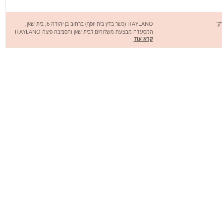
ITAYLANO (כשר בדץ בית יוסף) ברחוב בן יהודה 6, בית שאן,
המסעדה מבצעת משלוחים לבית שאן והסביבה פיצה ITAYLANO
קרא עוד
מציעה מגוון רחב של מנות טעימות במיוחד. מחכים לכם לחוויה
מהנה, שיהיה בתיאבון!