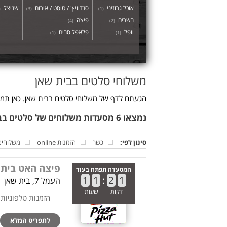
אוכל גרוזיני
סנדוויץ' / טוסט / אירוח
שניצל
(
)
3
(
)
1
(
בשרים
פיצה
)
4
(
)
2
(
וופל
פלאפל סביח
)
1
(
)
1
(
משלוחי סלטים בבית שאן
הגעתם לדף של משלוחי סלטים בבית שאן. כאן תמצ
נמצאו 6 מסעדות משלוחים של סלטים בבית שאן
סינון לפי:
כשר
הזמנות online
משלוחים
פיצה האט בית 
המסעדה תפתח בעוד
1
1
:
2
1
העמל 7, בית שאן
דקות
שעות
הזמנות טלפוניות
לתפריט המלא