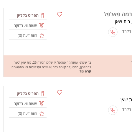
במיוחד כמו מאפה פסטו ובטטה, מוקפץ חלומי, חצ'אפורי, מגוון
פסטות,וופל בלגי, פנקייק ועוד.. מחכים לכם לחוויה מהנה, שיהיה
רמה פאלפל
בתאבון!
תפריט בקליק
שעות וא. חלוקה
 בלבד
חוות דעת (
0
)
בר ששת- שאוורמה פאלפל, ירושלים הבירה 26, בית שאן (כשר
למהדרין), המסעדה קיימת כבר 40 שנה ועל איכות לא מתפשרים!
קרא עוד
המסעדה מבצעת משלוחים לבית שאן, קיבוץ מסילות, ניר דוד,
חפציבה, בית אלפא, שדה אליהו, חמדיה, עין הנציב, טירת צבי, שדה
תרומות וכפר רופין. המסעדה מציעה מגוון רחב של מנות בפיתה,
בבאגט ובחמגשית, פלאפל ושאוורמה בליווי מגוון של 26 סלטים,
חמוצים, רטבים וצ'יפס. מחכים לכם לחוויה מהנה, שיהיה בתיאבון!
תפריט בקליק
שעות וא. חלוקה
 בלבד
חוות דעת (
0
)