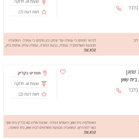
שעות וא. חלוקה
 בלבד
חוות דעת (
7
)
לנדוור מתחם ג'י עפולה שד' יצחק רבין מתחם ג'י עפולה. המסעדה
מבצעת משלוחים ל: עפולה, גבעת המורה, עפולה עלית, אחוזת ברק,
קרא עוד
דברת, אלון תבור, עין דור, כפר קיש, מגידו ועוד. לנדוור מתחם ג'י
עפולה מציעה מגוון רחב של מנות טעימות במיוחד כמו: סלטים,
כריכים, טוסטים, מנות טבעונית, קינוחים ועוד. מחכים לכם לחוויה
מהנה, שיהיה בתאבון !
 שאן
תפריט בקליק
שעות וא. חלוקה
 בלבד
חוות דעת (
2
)
האיטלקייה בית שאן, ירושלים הבירה- שכונת אליהו 42 (בד"ץ בית יוסף
כשר למהדרין). המסעדה מבצעת משלוחים לבית שאן, בית השיטה,
קרא עוד
בית אלפא, קיבוץ חפציבה, ניר דוד, רשפים, טירת צבי, קיבוץ שדה
אליהו ועוד.. מסעדת האיטלקייה מציעה מגוון רחב של מנות טעימות