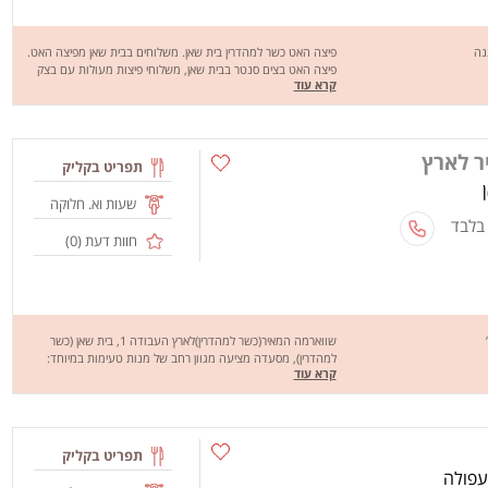
נה
פיצה האט כשר למהדרין בית שאן. משלוחים בבית שאן מפיצה האט.
פיצה האט בצים סנטר בבית שאן, משלוחי פיצות מעולות עם בצק
קרא עוד
עבה או דק לבחירת הלקוח, תוספות נהדרות ומגוונות על הפיצה
בתוספת תשלום. בנוסף לפיצות בפיצה האט בית שאן סלטים מירקות
טריים, לחם שום מעולה, פסטות ועוד. שיהיה בתאבון!
ר לארץ
תפריט בקליק
שעות וא. חלוקה
 בלבד
חוות דעת (
0
)
שווארמה המאיר(כשר למהדרין)לארץ העבודה 1, בית שאן (כשר
למהדרין), מסעדה מציעה מגוון רחב של מנות טעימות במיוחד:
קרא עוד
שווארמה, פלאפל, שניצל, חזה עוף ופרגיות מהטעימים בארץ. שירות
אדיב ומוצרי גלם איכותיים וטריים. מחכים לכם לחוויה מהנה, שיהיה
בתיאבון!
תפריט בקליק