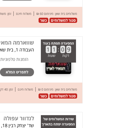
|
|
משלוחים בית שאן:
מינימום 60 ₪
משלוח חינם
זמן: משת
סגור למשלוחים
כשר
שווארמה המאי
המסעדה תפתח בעוד
1
1
:
0
9
העבודה 1, בית שאן
דקות
שעות
הזמנות טלפוניות
לתפריט המלא
|
|
משלוחים בית שאן:
מינימום 0 ₪
משלוח חינם
זמן: 40 דק’
סגור למשלוחים
כשר
לנדוור עפולה
שירות המשלוחים של
המסעדה יפתח בתאריך
שד' יצחק רבין 18, עפולה