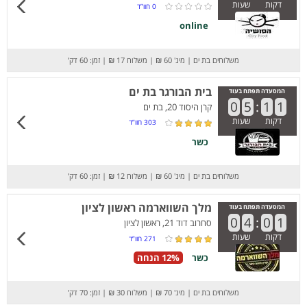
דקות
שעות
0
חוו”ד
online
משלוחים בת ים
|
מינ' 60 ₪
|
משלוח 17 ₪
|
זמן: 60 דק’
בית הבורגר בת ים
המסעדה תפתח בעוד
0
5
:
1
1
קרן היסוד 20, בת ים
דקות
שעות
303
חוו”ד
כשר
משלוחים בת ים
|
מינ' 60 ₪
|
משלוח 12 ₪
|
זמן: 60 דק’
מלך השווארמה ראשון לציון
המסעדה תפתח בעוד
0
4
:
0
1
סחרוב דוד 21, ראשון לציון
דקות
שעות
271
חוו”ד
כשר
12% הנחה
משלוחים בת ים
|
מינ' 70 ₪
|
משלוח 30 ₪
|
זמן: 70 דק’