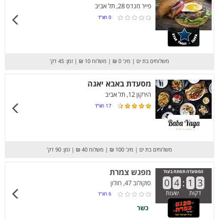
פייר מנדס 28, תל אביב
0
חוו”ד
משלוחים בת ים
|
מינ' 0 ₪
|
משלוח 10 ₪
|
זמן: 45 דק’
מסעדת באבא יאגה
הירקון 12, תל אביב
17
חוו”ד
משלוחים בת ים
|
מינ' 100 ₪
|
משלוח 40 ₪
|
זמן: 90 דק’
מפגש צמרת
המסעדה תפתח בעוד
0
4
:
1
3
סוקולוב 47, חולון
דקות
שעות
6
חוו”ד
כשר