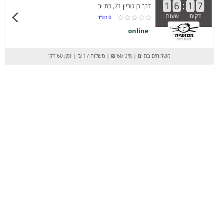
1
6
:
1
7
דרך בן גוריון 71, בת ים
דקות
שעות
0
חוו”ד
online
משלוחים בת ים
|
מינ' 60 ₪
|
משלוח 17 ₪
|
זמן: 60 דק’