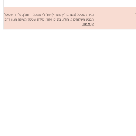
גלידה שטיסל (כשר בד"ץ מהדרין) שד' לוי אשכול 1 חולון. גלידה שטיסל
מבצע משלוחים ל: חולון, בת ים ואזור. גלידה שטיסל מציעה מגוון רחב
קרא עוד
של מנות טעימות במיוחד כמו: גלידה בטעמים נהדרים, וופל בלגי,
קרפ, בוואריה, קדאיף, מלבי, פירות יער, עוגת גבינה, טוסט, סנדוויצ'ים,
סלט בהרכבה, יוגורט, פרוזן ועוד. מחכים לכם לחוויה מהנה, שיהיה
בתאבון !