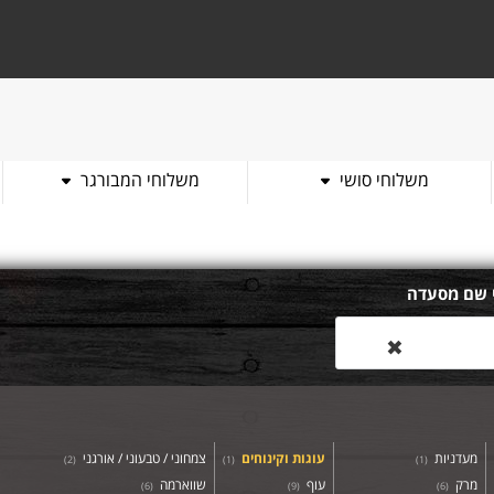
משלוחי סושי
משלוחי המבורגר
 שם מסעדה
✖
מעדניות
עוגות וקינוחים
צמחוני / טבעוני / אורגני
)
2
(
)
1
(
)
1
(
מרק
עוף
שווארמה
)
6
(
)
9
(
)
6
(