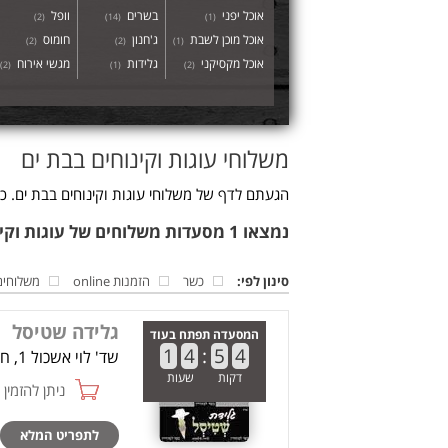
אוכל יפני
בשרים
וופל
)
2
(
)
14
(
)
1
(
אוכל מוכן לשבת
ג'חנון
חומוס
)
2
(
)
2
(
)
1
(
אוכל מקסיקני
גלידות
מגשי אירוח
)
2
(
)
1
(
)
2
(
משלוחי עוגות וקינוחים בבת ים
הגעתם לדף של משלוחי עוגות וקינוחים בבת ים. כא
נמצאו 1 מסעדות משלוחים של עוגות וקינוחים בבת ים
סינון לפי:
כשר
הזמנות online
משלוחים
גלידה שטיסל
המסעדה תפתח בעוד
1
4
:
5
4
שד' לוי אשכול 1, חולון
דקות
שעות
ניתן להזמין online
לתפריט המלא