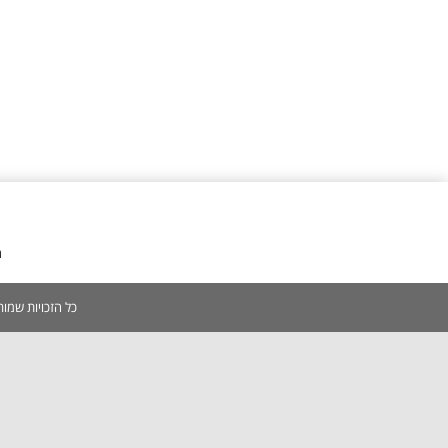
מ
כל הזכויות שמורות 2005-2026 | אין להעתיק, לשכפל, לצלם, לסרוק כל תוכן באתר ללא אישור מפורש