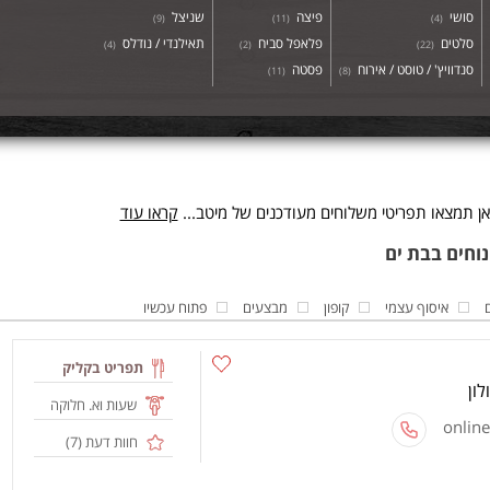
סושי
פיצה
שניצל
)
9
(
)
11
(
)
4
(
סלטים
פלאפל סביח
תאילנדי / נודלס
)
4
(
)
2
(
)
22
(
סנדוויץ' / טוסט / אירוח
פסטה
)
11
(
)
8
(
ן תמצאו תפריטי משלוחים מעודכנים של מיטב...
קראו עוד
איסוף עצמי
קופון
מבצעים
פתוח עכשיו
תפריט בקליק
שעות וא. חלוקה
חוות דעת (
7
)