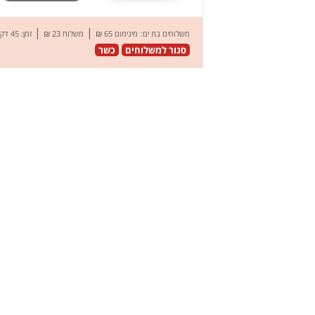
|
|
משלוחים בת ים:
מינימום 65 ₪
משלוח 23 ₪
זמן: 45 דק’
סגור למשלוחים
כשר