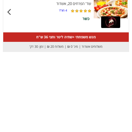
שד' הפרחים 20, אשדוד
4
חוו”ד
כשר
מגש משפחתי +שתיה ליטר וחצי 36 ש"ח
משלוחים אשדוד
|
מינ' 0 ₪
|
משלוח 20 ₪
|
זמן: 30 דק’