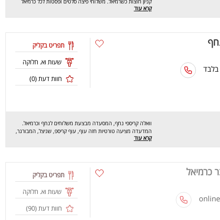
קניון חוצות כשרמיאל. משלוחי פיצה סלטים ופסטות לכל כרמיאל
קרא עוד
והסביבה. שיהיה בתאבון. פיצה מעולה עם מבחר תוספות בתשלום
לבחירה
נחף
תפריט בקליק
שעות וא. חלוקה
 בלבד
חוות דעת (
0
)
וואלה קריספי נחף, המסעדה מבצעת משלוחים לנחף וכרמיאל.
המדעדה מציעה טורטיות חזה עוף, עוף קריספ, שניצל, המבורגר,
קרא עוד
טבעות בצ, צ'יפס, כדורי בטטה ועוד ים פינוקים. אנו מחכים לכם
לחוויה מהנה וטעימה במיוחד. שיהיה בתאבון!
ר כרמיאל
תפריט בקליק
שעות וא. חלוקה
חוות דעת (
90
)