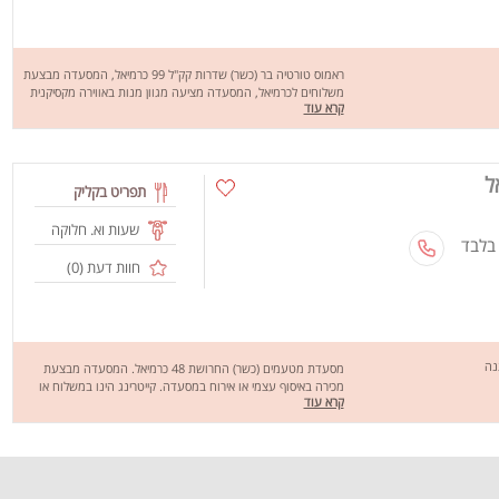
ראמוס טורטיה בר (כשר) שדרות קק"ל 99 כרמיאל, המסעדה מבצעת
משלוחים לכרמיאל, המסעדה מציעה מגוון מנות באווירה מקסיקנית
קרא עוד
טעימות ומיוחדות, מחכים לכם לחוויה מהנה וטעימה, שיהיה בתאבון !
ל
תפריט בקליק
שעות וא. חלוקה
 בלבד
חוות דעת (
0
)
נה
מסעדת מטעמים (כשר) החרושת 48 כרמיאל. המסעדה מבצעת
מכירה באיסוף עצמי או אירוח במסעדה. קייטרינג הינו במשלוח או
קרא עוד
איסוף עצמי. מסעדת מטעמים מציעה מגוון רחב של מנות טעימות
במיוחד כמו: ירקות מבושלים, סיני, שניצלים, מטוגנים, בשרים על
האש, דגים, תוספות, ממולאים, בשרים מבושלים, עופות, סלטים ועוד.
מחכים לכם לחוויה מהנה שיהיה בתאבון