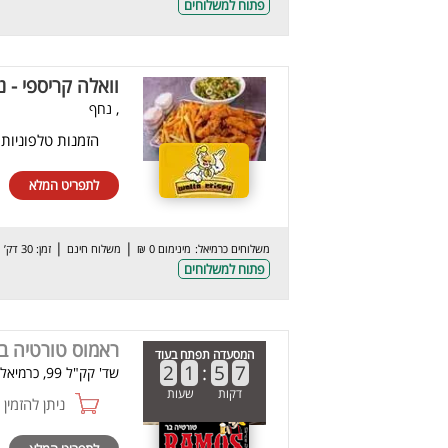
פתוח למשלוחים
וואלה קריספי - 
, נחף
הזמנות טלפוניות
לתפריט המלא
|
|
משלוחים כרמיאל:
מינימום 0 ₪
משלוח חינם
זמן: 30 דק’
פתוח למשלוחים
ראמוס טורטיה ב
המסעדה תפתח בעוד
2
1
:
5
7
שד' קק"ל 99, כרמיאל
דקות
שעות
ניתן להזמין online