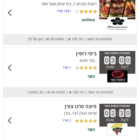
רחבת הבנים 1, בית יצחק-שער חפר
1421
חוו”ד
online
משלוחים צור משה
|
מינ' 150 ₪
|
משלוח 20 ₪
|
זמן: 90 דק’
ביפי רופין
המסעדה תפתח בעוד
0
3
:
0
0
, כפר מונש
דקות
שעות
1
חוו”ד
כשר
משלוחים צור משה
|
מינ' 100 ₪
|
משלוח 34 ₪
|
זמן: משתנה
פיצה פרגו צורן
המסעדה תפתח בעוד
0
2
:
3
0
אריות הגולן 147, צורן
דקות
שעות
2
חוו”ד
כשר