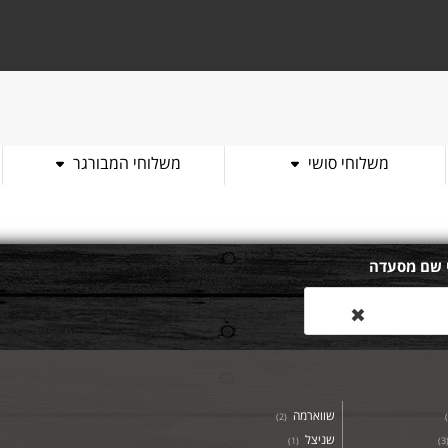
משלוחי סושי
משלוחי המבורגר
 שם מסעדה
✖
שווארמה
)
2
(
)
שניצל
)
1
(
)
3