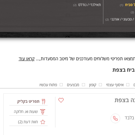
 סביח
תאילנדי / נודלס
)
2
(
)
1
(
)
2
(
/ טבעוני / אורגני
)
2
(
צאו תפריטי משלוחים מעודכנים של מיטב המסעדות,...
קראו עוד
איסוף עצמי
קופון
מבצעים
פתוח עכשיו
ה בצפת
תפריט בקליק
שעות וא. חלוקה
 בלבד
חוות דעת (
2
)