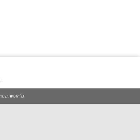
מ
כל הזכויות שמורות 2005-2026 | אין להעתיק, לשכפל, לצלם, לסרוק כל תוכן באתר ללא אישור מפורש