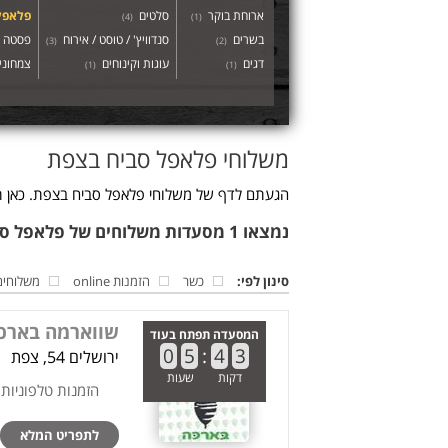
ארוחת בוקר
סלטים
פלאפל
)
4
(
)
1
(
בשרים
סנדוויץ' / טוסט / אירוח
פסטה
)
3
(
)
2
(
דגים
עוגות וקינוחים
צמחוני 
)
1
(
)
1
(
משלוחי פלאפל סביח בצפת
הגעתם לדף של משלוחי פלאפל סביח בצפת. כאן תמ
נמצאו 1 מסעדות משלוחים של פלאפל סביח בצפת
סינון לפי:
כשר
הזמנות online
משלוחים
שווארמה בארכ
המסעדה תפתח בעוד
0
5
:
4
3
ירושלים 54, צפת
דקות
שעות
הזמנות טלפוניות
לתפריט המלא