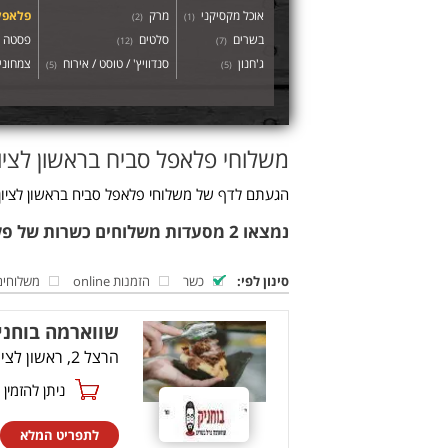
אוכל מקסיקני
מרק
פלאפל
)
2
(
)
1
(
בשרים
סלטים
פסטה
)
12
(
)
7
(
ג'חנון
סנדוויץ' / טוסט / אירוח
צמחוני 
)
5
(
)
5
(
משלוחי פלאפל סביח בראשון לציון
הגעתם לדף של משלוחי פלאפל סביח בראשון לציון.
נמצאו 2 מסעדות משלוחים כשרות של פלאפל סביח בראשון לציון
סינון לפי:
כשר
הזמנות online
משלוחים
שווארמה בוחני
הרצל 2, ראשון לציון
ניתן להזמין online
לתפריט המלא