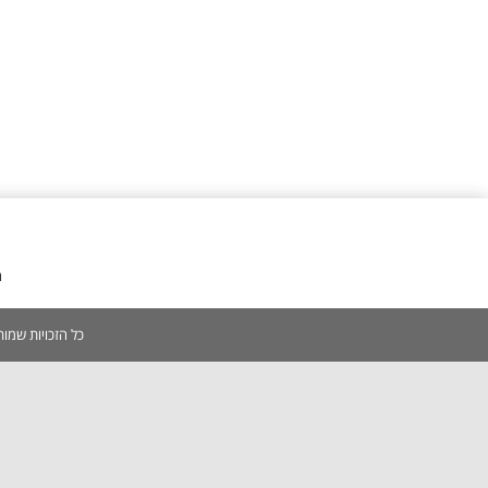
מ
כל הזכויות שמורות 2005-2026 | אין להעתיק, לשכפל, לצלם, לסרוק כל תוכן באתר ללא אישור מפורש