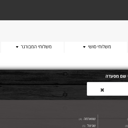
משלוחי סושי
משלוחי המבורגר
 שם מסעדה
✖
שווארמה
)
4
(
)
שניצל
)
5
(
)
8