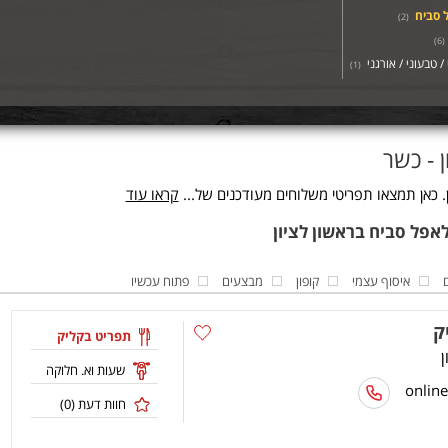
 סביח
)
2
(
)
6
(
/ טבעוני / אורגני
)
1
(
 - כשר
 כאן תמצאו תפריטי משלוחים מעודכנים של...
קראו עוד
איסוף עצמי
קופון
מבצעים
פתוח עכשיו
ק
תפריט בקליק
שעות וא. חלוקה
חוות דעת (
0
)