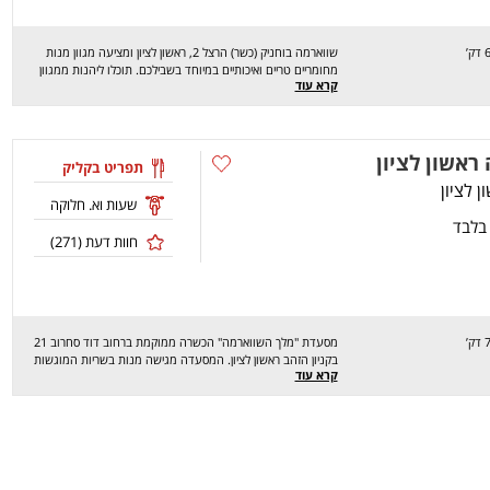
שווארמה בוחניק (כשר) הרצל 2, ראשון לציון ומציעה מגוון מנות
מחומריים טריים ואיכותיים במיוחד בשבילכם. תוכלו ליהנות ממגוון
קרא עוד
מנות כמו: שווארמה, שיפודים ועוד. שווארמה בוחניק מבצעת
משלוחים בראשון לציון והסביבה. מחכים לכם לחוויה מהנה, שיהיה
בתאבון!
ראשון לציון
תפריט בקליק
שעות וא. חלוקה
 בלבד
חוות דעת (
271
)
מסעדת "מלך השווארמה" הכשרה ממוקמת ברחוב דוד סחרוב 21
בקניון הזהב ראשון לציון. המסעדה מגישה מנות בשריות המוגשות
קרא עוד
בפיתה, לאפה, באגט או בחמגשית לפי בחירה כמו: שווארמה,
שווארמה כבש, שניצל, קבב, פרגיות ועוד... בנוסף, גם הצמחוניים
יכולים ליהנות מפלאפל, מגוון רחב של סלטים וטוגנים. המסעדה
מציעה גם עסקיות וקומבינציות משתלמות. שיהיה בתיאבון!