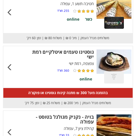
חטיבה תשע 1, עפולה
255
חוו”ד
כשר
online
משלוחים מגדל העמק
|
מינ' 0 ₪
|
משלוח 80 ₪
|
זמן: 60 דק’
גוסטינו טעמים איטלקיים רמת
ישי
צפצפה, רמת ישי
360
חוו”ד
online
בהזמנה מעל 300 ₪ מתנה קינוח גוסטינו או פוקצ'ה
משלוחים מגדל העמק
|
מינ' 200 ₪
|
משלוח 25 ₪
|
זמן: 75 דק’
בויה - נקניק מגולגל בטוסט -
עפולה
קהילת ציון 7, עפולה
33
חוו”ד