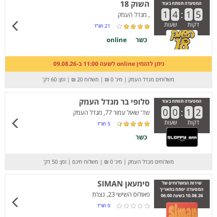
השוק 18
המסעדה תפתח בעוד
1
4
:
1
5
, מגדל העמק
דקות
שעות
21
חוו”ד
כשר
online
ניתן להזמין online לשעה 11:00 ב-09.08.26
משלוחים מגדל העמק
|
מינ' 0 ₪
|
משלוח 20 ₪
|
זמן: 60 דק’
סלופי בר מגדל העמק
המסעדה תפתח בעוד
0
0
:
1
2
שד' שאול עמור 77, מגדל העמק
דקות
שעות
5
חוו”ד
כשר
משלוחים מגדל העמק
|
מינ' 0 ₪
|
משלוח חינם
|
זמן: 50 דק’
סימעאן SIMAN
שירות המשלוחים של
המסעדה יפתח בתאריך
פאולוס השישי 23, נצרת
10.08.26 בשעה 06:00
0
חוו”ד