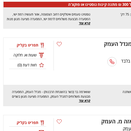
וקצ'ה
 דק’
גוסטינו טעמים איטלקיים רחוב הצפצפה, אזור תעשיה רמת ישי,
המסעדה מבצעת משלוחים לרמת ישי, המסעדה מציעה מגוון מנות
קרא עוד
איטלקיות טעימות ומיוחדות כמו : רביולי גבינת עזים , לזניה וורדה ,
ריזוטו פטירות , סלמון בגריל ועוד.. מחכים לכם לחוויה מהנה, שיהיה
בתאבון !
מגדל העמק
תפריט בקליק
שעות וא. חלוקה
 בלבד
חוות דעת (
0
)
משתנה
שווארמה בר (כשר בהשגחת הרבנות) - מגדל העמק, המסעדה
מבצעת משלוחים למגדל העמק. המסעדה מציעה מגוון בשרים
קרא עוד
בבאגט, בלאפה, בפיתה ובחמגשית מלווים במבחר ממרחים ותוספות.
מחכים לכם לחוויה מהנה, שיהיה בתאבון !
זה מ. העמק
תפריט בקליק