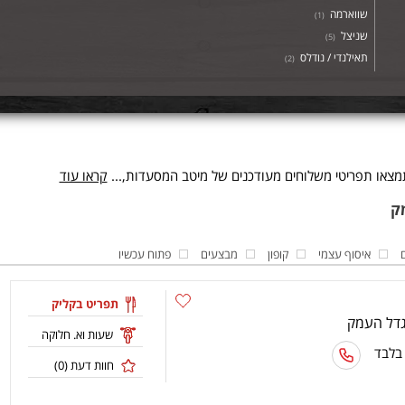
שווארמה
)
1
(
שניצל
)
5
(
תאילנדי / נודלס
)
2
(
צאו תפריטי משלוחים מעודכנים של מיטב המסעדות,...
קראו עוד
איסוף עצמי
קופון
מבצעים
פתוח עכשיו
תפריט בקליק
שעות וא. חלוקה
 בלבד
חוות דעת (
0
)