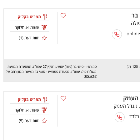
פלפל ממולא, שניצל עוף, חזה עוף, שישליק פרגית, צלעות כבש, כבד
עוף, לבבות עוף, קבב כבש, סטייק פילה בקר, סטייק אנטריקוט, סנייה
 בר
ועוד. מחכים לכם לחוויה מהנה, שיהיה בתאבון !
תפריט בקליק
שעות וא. חלוקה
חוות דעת (
1
)
1 דק’
סמוראיו - סושי בר (כשר) יהושע חנקין 27 עפולה. המסעדה מבצעת
משלוחים ל: עפולה. מסעדת סמוראיו - סושי בר מציעה מגוון רחב של
קרא עוד
מנות טעימות במיוחד כמו: בטטה טמפורה , סלמון עטוף אבוקדו,
מוקפצים, באנים, מנות ילדים ועוד. מחכים לכם לחוויה מהנה, שיהיה
בתאבון !
 העמק
תפריט בקליק
שעות וא. חלוקה
 בלבד
חוות דעת (
5
)