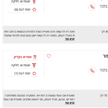
שעות וא. חלוקה
 בלבד
חוות דעת (
6
)
פיצה דה לה קאזה הינה פיצרייה כשרה למהדרין הנמצאת ברחוב הזית
9 במגדל העמק. בפיצה דה לה קאזה ישנן מגוון מנות חלביות שתוכלו
קרא עוד
להזמין- ג'בטות גבינה בטעמים ותוספות לבחירה, טוסטים מיוחדים,
פיצות במבחר טעמים חדשים ובגדלים לבחירה, פסטות ברטבים,
פסטות ממולאות, מוקרמים וסלטים שתהיו חייבים לטעום. משלוחים
יוצאים למגדל העמק במינימום הזמנה של 20 ₪ וללא דמי
מר
משלוח וליישובי הסביבה במינמום הזמנה משתנה וב-8 ₪ דמי
תפריט בקליק
משלוח. שיהיה בתיאבון :)
שעות וא. חלוקה
 בלבד
חוות דעת (
1
)
ק’
מסעדת אבו עומר צפצפה 3 רמת ישי. המסעדה מבצעת משלוחים ל:
רמת ישי, טבעון, מגדל העמק, כפר יהושוע ואלונים. מסעדת אבו עומר
קרא עוד
מציעה מגוון רחב של מנות טעימות במיוחד כמו: חומוס, מסבחה,
סלט רוקט, סלט תירס, כרובית מטוגנת, פלאפל, קוביה, ארוחות בוקר,