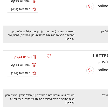
שעות וא. חלוקה
חוות דעת (
401
)
המאסטרו פיצרייה (כשר למהדרין) דרך העמק 16 מגדל העמק,
המסעדה מבצעת משלוחים למגדל העמק, רמת דוד, תמרת, כפר
קרא עוד
החורש, נהלל, יפעת, שריד, גבת, כפר ברוך, גניגר ותל עדשים,
מסעדת המאסטרו פיצרייה מציעה מגוון רחב של מנות טעימות
במיוחד כמו סלט חלומי, פיצה מוקרמת בטטה, פטוצ'יני שמנת סלמון,
קלצונה, פיצה שקשוקה, ג'בטה שום ועוד..מחכים לכם לחוויה מהנה,
שיהיה בתאבון!!
תפריט בקליק
שעות וא. חלוקה
חוות דעת (
114
)
מסעדת לטאו שוכנת ברחוב האיצטדיון 1, מגדל העמק ומציעה מגוון
מנות מחומריים טריים ואיכותיים במיוחד בשבילכם. תוכלו ליהנות
קרא עוד
ממגוון פיצות, פסות, סלטים, מוקפצים ועוד. וכדי שתוכלו ליהנות
ממגוון המנות הטעימות "לטאו" מבצעת משלוחים במגדל העמק.