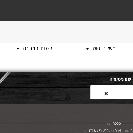
משלוחי סושי
משלוחי המבורגר
 שם מסעדה
✖
פסטה
)
6
(
וח
צמחוני / טבעוני / אורגני
)
1
(
)
8
(