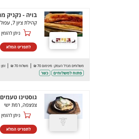
בויה - נקניק מ
קהילת ציון 7, עפולה
ניתן להזמין online
לתפריט המלא
|
|
משלוחים מגדל העמק:
מינימום 70 ₪
משלוח 70 ₪
זמן: 60 דק’
פתוח למשלוחים
כשר
גוסטינו טעמים 
צפצפה, רמת ישי
ניתן להזמין online
לתפריט המלא