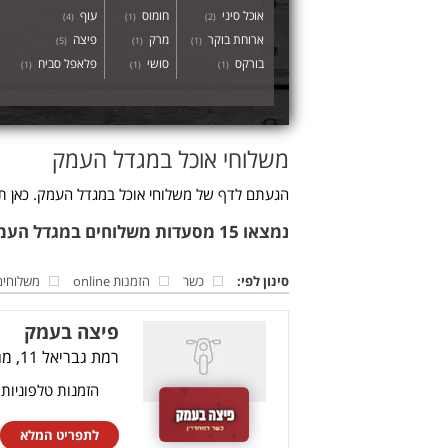
אוכל סיני
חומוס
עוף
)
4
(
)
1
(
)
2
(
ארוחת בוקר
מרק
פיצה
)
5
(
)
1
(
)
1
(
בורקס
סושי
פלאפל סביח
)
1
(
)
1
(
)
1
(
משלוחי אוכל במגדל העמק
הגעתם לדף של משלוחי אוכל במגדל העמק. כאן תמ
נמצאו 15 מסעדות משלוחים במגדל העמק
סינון לפי:
כשר
הזמנות online
משלוחים
פיצה בעמק
רמת גבריאל 11, מגדל העמק
הזמנות טלפוניות
לתפריט המלא