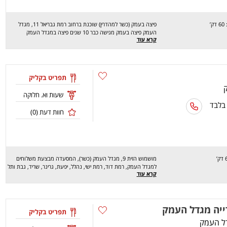
דק’
פיצה בעמק (כשר למהדרין) שוכנת ברחוב רמת גבריאל 11, מגדל
העמק פיצה בעמק מגישה כבר 10 שנים פיצה במגדל העמק
קרא עוד
שמחברת טעם איטלקי מקומי עם חומרי גלם טריים. אנחנו לשים בצק
טרי יומי, מבשלים רוטב עגבניות סודי ומושכים גבינה איכותית פיצה
בעמק מבצעת משלוחים במגדל העמק, יפעת, נהלל, רמת דוד
והסביבה. מחכים לכם לחוויה מהנה, שיהיה בתאבון!
תפריט בקליק
שעות וא. חלוקה
 בלבד
חוות דעת (
0
)
מושמוש הזית 9, מגדל העמק (כשר), המסעדה מבצעת משלוחים
למגדל העמק, רמת דוד, רמת ישי, נהלל, יפעת, גרינר, שריד, גבת ותל
קרא עוד
עדשים. המסעדה מציעה מגוון רחב של טורטיות: אנטריקוט, חזה
עוף, מיקס קבב ואנטריקוט ועוד. בנוסף מנות בשרים בבאגט, סלטים
עשירים ומנות מיוחדות: גבטה בשרית, המבורגר עם תוספות לבחירה
ועוד. מחכים לכם לחוויה מהנה, שיהיה בתיאבון!
ייה מגדל העמק
תפריט בקליק