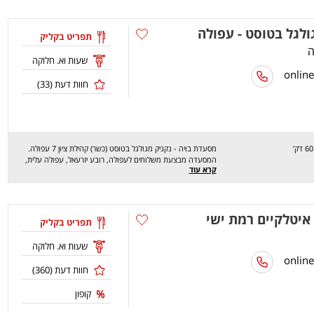
מחכים לכם לחוויה מהנה, שיהיה בתאבון!
גולגל בטוסט - עפולה
תפריט בקליק
שעות וא. חלוקה
חוות דעת (
33
)
מסעדת בויה - נקניק מגולגל בטוסט (כשר) קהילת ציון 7 עפולה.
המסעדה מבצעת משלוחים לעפולה, רובע יזרעאל, עפולה עלית,
קרא עוד
גבעת המורה, מרחביה, מזרע ועוד. מסעדת בויה - נקניק מגולגל
בטוסט מציעה מגוון רחב של טוסט נקניק בטעמים שונים כגון: כתף
בקר מפולפל, כתף בקר מתובל, פסטרמה הודו דבש בגחלים, מעדן
אווז, רוסטביף, איטלקי מילאנו ועוד. מלבד הטוסט נקניק יש גם ערייאס
איטלקיים רמת ישי
וצ'וריסוס. מחכים לכם לחוויה מהנה, שיהיה בתאבון !
תפריט בקליק
שעות וא. חלוקה
חוות דעת (
360
)
קופון