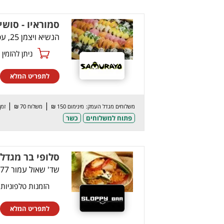
סמוראיו - סושי
הנשיא ויצמן 25, עפולה
ניתן להזמין online
לתפריט המלא
|
|
משלוחים מגדל העמק:
מינימום 150 ₪
משלוח 70 ₪
זמן: 20
פתוח למשלוחים
כשר
סלופי בר מגדל
שד' שאול עמור 77, מגדל העמק
הזמנות טלפוניות
לתפריט המלא