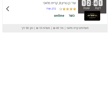
1
2
:
4
1
שד' בן גוריון 8, קריית מלאכי
דקות
שעות
272
חוו”ד
כשר
online
משלוחים קרית מלאכי
|
מינ' 49 ₪
|
משלוח 10 ₪
|
זמן: 90 דק’