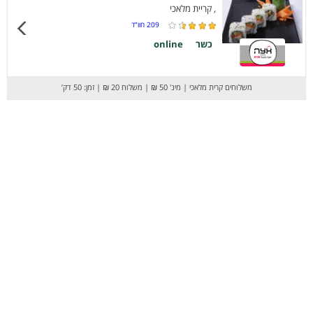
, קריית מלאכי
209
חוו”ד
כשר
online
משלוחים קרית מלאכי
|
מינ' 50 ₪
|
משלוח 20 ₪
|
זמן: 50 דק’