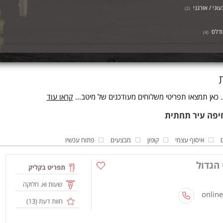
וני / אורגני
)
2
(
ודלס
)
4
(
כאן תמצאו תפריטי משלוחים מעודכנים של מיטב...
קראו עוד
איסוף עצמי
קופון
מבצעים
פתוח עכשיו
 הגדול
תפריט בקליק
שעות וא. חלוקה
חוות דעת (
13
)