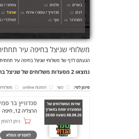
בשרים
סלטים
צמחוני / טבע
)
2
(
)
5
(
דגים
סנדוויץ' / טוסט / אירוח
שניצל
)
2
(
)
2
(
)
1
(
המבורגר
עוף
תאילנדי / נ
)
2
(
)
4
(
משלוחי שניצל בחיפה עיר תחתית
הגעתם לדף של משלוחי שניצל בחיפה עיר תחתית. 
נמצאו 2 מסעדות משלוחים של שניצל בחיפה עיר תחתית
סינון לפי:
כשר
הזמנות online
משלוחים
סנדוויץ בר סמי
שירות המשלוחים של
המסעדה יפתח בתאריך
הרצליה 12, חיפה
08.08.26 בשעה 20:00
ניתן להזמין online
לתפריט המלא