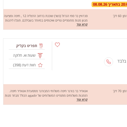
זמן: 60 דק’
סנדוויץ בר סמי הגדול (כשר) שוכנת ברחוב הרצליה 12 , חיפה ומציעה
מגוון מנות מחומריים טריים ואיכותיים במיוחד בשבילכם. תוכלו ליהנות
קרא עוד
ממגוון מנות כמו: מגוון רחב של בשרים בבדט, טורטיה, חמגשית
ועוד. סנדוויץ בר סמי הגדול מבצעת משלוחים בחיפה, טירת הכרמל
ונשר. מחכים לכם לחוויה מהנה, שיהיה בתאבון!
תפריט בקליק
שעות וא. חלוקה
 בלבד
חוות דעת (
398
)
זמן: 70 דק’
אגאדיר בר בורגר חיפה משלוחי המבורגר ממסעדת אגאדיר חיפה.
הזמנות משלוחים מתפריט המשלוחים של agadir הכולל מבחר מנות
קרא עוד
בשר איכותיות. ההמבורגר שלנו עשוי יום יום במקום מ- 100% בשר
בקר טרי ומשובח. הזמנת משלוחים ל: חיפה