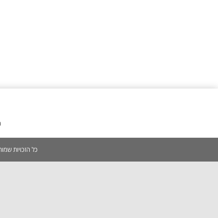
מ
כל הזכויות שמורות 2005-2026 | אין להעתיק, לשכפל, לצלם, לסרוק כל תוכן באתר ללא אישור מפורש