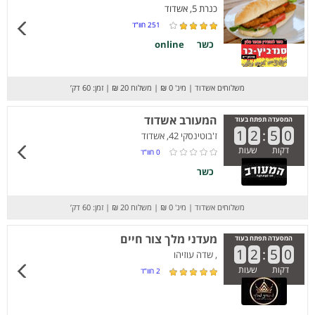
כנרת 5, אשדוד
251
חוו”ד
כשר
online
משלוחים אשדוד
|
מינ' 0 ₪
|
משלוח 20 ₪
|
זמן: 60 דק’
המעורב אשדוד
המסעדה תפתח בעוד
1
2
:
5
0
ז'בוטינסקי 42, אשדוד
דקות
שעות
0
חוו”ד
כשר
משלוחים אשדוד
|
מינ' 0 ₪
|
משלוח 20 ₪
|
זמן: 60 דק’
מעדני מלך צור חיים
המסעדה תפתח בעוד
1
2
:
5
0
, שדה עוזיהו
דקות
שעות
2
חוו”ד