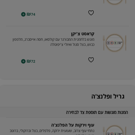
₪
+
74
קראסט צ'יקן
מוגש בלחמנית המבורגר עם קולסאו, חסה אייסברג, מלפפון
כבוש, בצל סגול ואיולי צ'יפוטלה
₪
+
72
גריל ופלנצ'ה
המנות מוגשות עם תוספת צד לבחירה
עוף וירקות על הפלנצ'ה
נתחי עוף צרוב, שעועית ירוקה, פלפלים, בצל וברוקולי, ברוטב