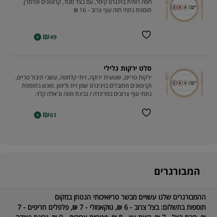
חסה רומית בוינגרט קיסר, עם בצל סגול, קרוטונים ופרמז'ן.
תוספת נתחי חזה עוף צרוב - 16 ₪
₪
+
49
סלט ירקות גלילי
ירקות טריים, שעועית ירוקה, זיתי קלמטה, עשבי תיבול טריים,
וקרוטונים מתובלים בויניגרט שמן זית ולימון. מוגש בתוספת
נתחי עוף צרובים במרינדה / גבינת פטה וג'אלה קלוי.
₪
+
61
המבורגרים
ההמבורגרים שלנו עשויים מבשר טריואיכותי הנטחן במקום
תוספות בתשלום:
בצל צרוב - 6 ₪, גווקאמולי - 7 ₪, פלפלים חריפים - 7