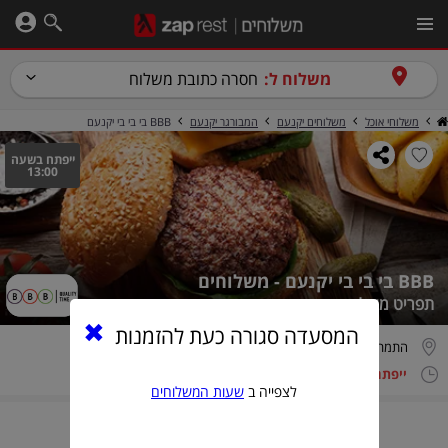
משלוח ל:
חסרה כתובת משלוח
משלוחי אוכל
משלוחים יקנעם
המבורגר יקנעם
BBB בי בי בי יקנעם
ייפתח בשעה
13:00
BBB בי בי בי יקנעם - משלוחים
תפריט משלוחים
המסעדה סגורה כעת להזמנות
התמר 2, יקנעם עילית
ייפתח בשעה 13:00
3.5/5.0 (196 חוות דעת)
לצפייה ב
שעות המשלוחים
הזמנה טלפונית בלבד