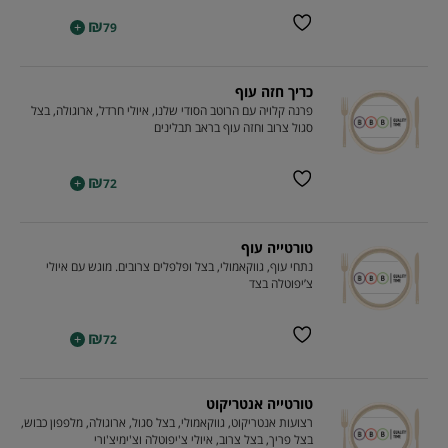
₪
+
79
כריך חזה עוף
פרנה קלויה עם הרוטב הסודי שלנו, איולי חרדל, ארוגולה, בצל
סגול צרוב וחזה עוף בראב תבלינים
₪
+
72
טורטייה עוף
נתחי עוף, גווקאמולי, בצל ופלפלים צרובים. מוגש עם איולי
צ’יפוטלה בצד
₪
+
72
טורטייה אנטריקוט
רצועות אנטריקוט, גווקאמולי, בצל סגול, ארוגולה, מלפפון כבוש,
בצל פריך, בצל צרוב, איולי צ'יפוטלה וצ'ימיצ'ורי