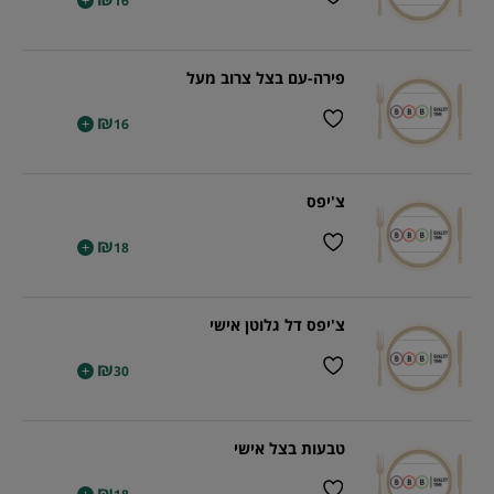
+
16
פירה-עם בצל צרוב מעל
₪
+
16
צ'יפס
₪
+
18
צ'יפס דל גלוטן אישי
₪
+
30
טבעות בצל אישי
₪