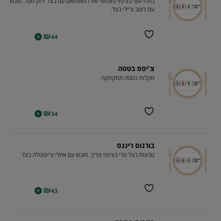
נתחי עוף בציפוי פצפוצי אורז ושומשום עם בצל ירוק מעל. מוגש
עם רוטב צ'ילי בצד.
₪
+
44
צ'יפס בטטה
מקלות בטטה מתקתקה
₪
+
34
בורגוס רינגס
טבעות בצל טרי בציפוי פריך, מוגש עם איולי צ'יפוטלה בצד
₪
+
43