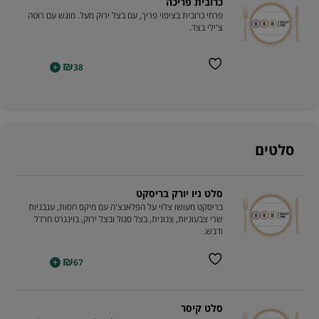
כרובית פריכה
פרחי כרובית בציפוי פריך, עם בצל ירוק מעל. מוגש עם רוטה
צ'ילי בצד.
₪
+
38
סלטים
סלט ניו יורק בריסקט
בריסקט מעושו צלוי על הפלאנצ'ה עם מיקס חסות, עגבניות
שרי צבעוניות, צנונית, בצל סגול ובצל ירוק, בוינגרט חרדל
ודבש.
₪
+
67
סלט קיסר