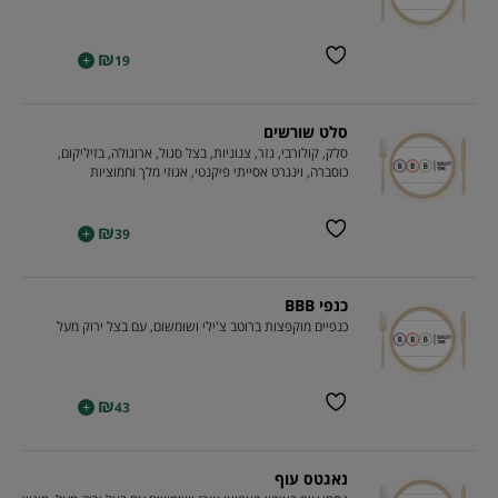
₪
+
19
סלט שורשים
סלק, קולורבי, גזר, צנוניות, בצל סגול, ארוגולה, בזיליקום,
כוסברה, וינגרט אסייתי פיקנטי, אגוזי מלך וחמוציות
₪
+
39
כנפי BBB
כנפיים מוקפצות ברוטב צ'ילי ושומשום, עם בצל ירוק מעל
₪
+
43
נאגטס עוף