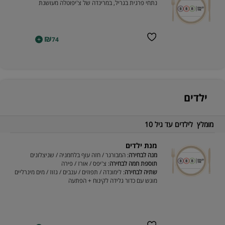
נתחי פרגית בגריל, במרינדה של צ'יפוטלה מעושנת
₪
+
74
ילדים
מומלץ לילדים עד גיל 10
מנת ילדים
מנה לבחירה
: המבורגר / חזה עוף בלחמניה / שניצלונים
תוספת חמה לבחירה
: צ'יפס / אורז / פירה
שתיה לבחירה
: לימונדה / תפוזים / ענבים / גזוז / מים מינרליים
מוגש עם כדור גלידה לקינוח + הפתעה