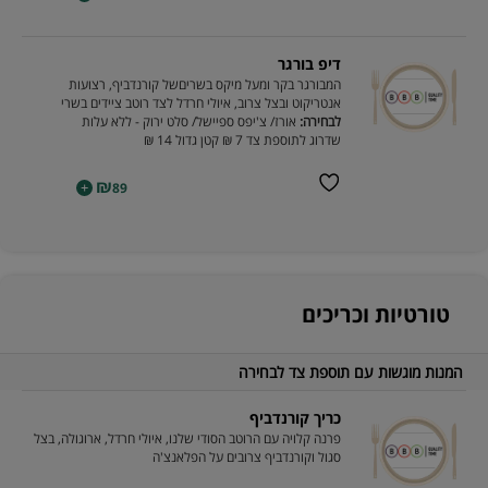
דיפ בורגר
המבורגר בקר ומעל מיקס בשריםשל קורנדביף, רצועות
אנטריקוט ובצל צרוב, איולי חרדל לצד רוטב ציידים בשרי
לבחירה:
אורז/ צ'יפס ספיישל/ סלט ירוק - ללא עלות
שדרוג לתוספת צד 7 ₪ קטן גדול 14 ₪
₪
+
89
טורטיות וכריכים
המנות מוגשות עם תוספת צד לבחירה
כריך קורנדביף
פרנה קלויה עם הרוטב הסודי שלנו, איולי חרדל, ארוגולה, בצל
סגול וקורנדביף צרובים על הפלאנצ'ה