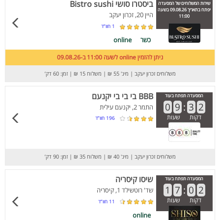
ביסטרו סושי Bistro sushi
שירות המשלוחים של המסעדה
יפתח בתאריך 09.08.26 בשעה
היין 20, זכרון יעקב
11:00
1
חוו”ד
כשר
online
ניתן להזמין online לשעה 11:00 ב-09.08.26
משלוחים זכרון יעקב
|
מינ' 55 ₪
|
משלוח 15 ₪
|
זמן: 60 דק’
BBB בי בי בי יקנעם
המסעדה תפתח בעוד
0
9
:
3
2
התמר 2, יקנעם עילית
דקות
שעות
196
חוו”ד
משלוחים זכרון יעקב
|
מינ' 40 ₪
|
משלוח 35 ₪
|
זמן: 90 דק’
שיסו קיסריה
המסעדה תפתח בעוד
1
7
:
0
2
שד' רוטשילד 1, קיסריה
דקות
שעות
11
חוו”ד
online