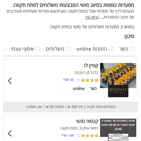
מסעדות נוספות בסיווג סושי המבצעות משלוחים לפתח תקווה:
הגעתם לדף של משלוחי אוכל בפתח תקווה. כאן תמצאו תפריטי משלוחים מעודכנים
של מיטב המסעדות,...
קראו עוד
נמצאו 3 מסעדות משלוחים של סושי בפתח תקווה
סינון:
כשר
הזמנות online
משלוחים
איסוף עצמי
קוויין לו
ברנר 6, רעננה
33
חוו”ד
כשר
online
משלוחים פתח תקווה
|
מינ' 300 ₪
|
משלוח 50 ₪
|
זמן: משתנה
קנסאי סושי
שירות המשלוחים של המסעדה
יפתח בתאריך 08.08.26 בשעה
רפאל איתן 3, פתח תקווה
20:48
148
חוו”ד