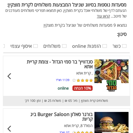
מסעדות נוספות בסיווג שניצל המבצעות משלוחים לקרית מוצקין:
הגעתם לדף של משלוחי אוכל בקרית מוצקין. כאן תמצאו תפריטי משלוחים מעודכנים
של מיטב...
קראו עוד
נמצאו 9 מסעדות משלוחים של שניצל בקרית מוצקין
סינון:
כשר
הזמנות online
משלוחים
איסוף עצמי
סנדוויץ' בר סמי הגדול - צומת קריית
אתא
, קרית אתא
1139
חוו”ד
10% הנחה
online
משלוחים קרית מוצקין
|
מינ' 65 ₪
|
משלוח 25 ₪
|
זמן: 100 דק’
בורגר סאלון Burger Saloon ביג
קריות
הסולל 8, קרית אתא
37
חוו”ד