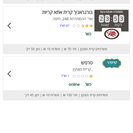
בורגראנץ' קרית אתא קריות
המסעדה תפתח בעוד
2
3
:
5
3
שד' ההסתדרות 248, חיפה
דקות
שעות
47
חוו”ד
כשר
משלוחים קרית מוצקין
|
מינ' 70 ₪
|
משלוח 15 ₪
|
זמן: 50 דק’
טרפש
, קריית מוצקין
1
חוו”ד
כשר
online
משלוחים קרית מוצקין
|
מינ' 100 ₪
|
משלוח 10 ₪
|
זמן: 45 דק’