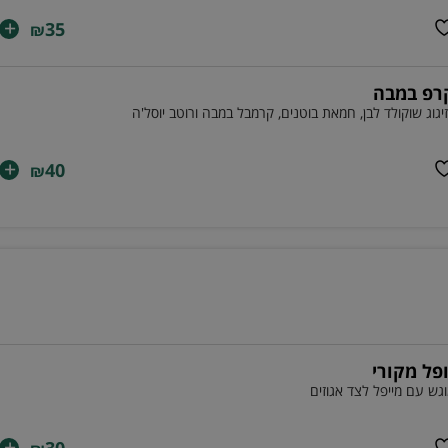
+
35
₪
רפ במבה
יגוג שוקולד לבן, חמאת בוטנים, קרמבל במבה ורוטב יוסל'ה
+
40
₪
ופל מקורי
גש עם מייפל לצד אגוזים
+
30