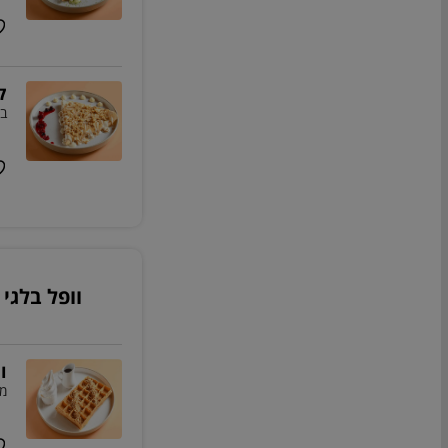
ק
בז
וופל בלגי
ו
מו