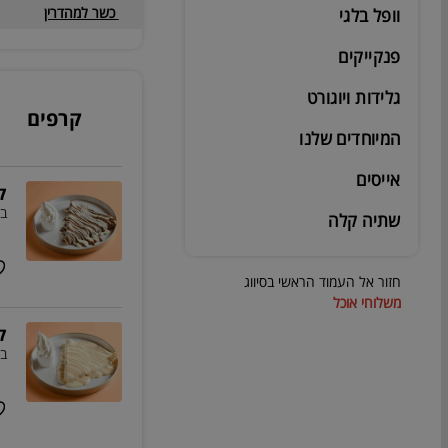
כשר למהדרין
וופל בלגי
פנקייקים
גלידות ויוגורט
קרפים
המיוחדים שלנו
אייסים
ק
בז
שתיה קלה
חזור אל העמוד הראשי בסיווג
משלוחי אוכל
ק
בז