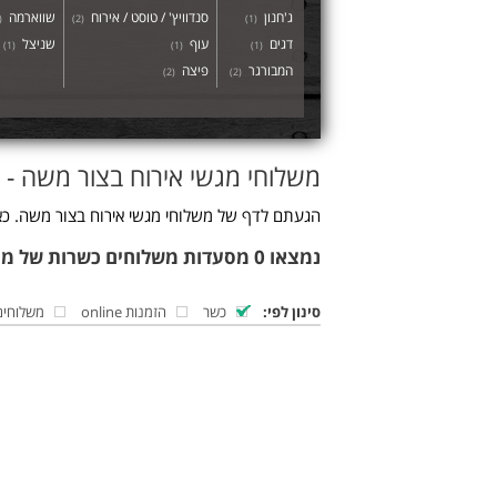
ג'חנון
סנדוויץ' / טוסט / אירוח
שווארמה
(
)
2
(
)
1
(
דגים
עוף
שניצל
)
1
(
)
1
(
)
1
(
המבורגר
פיצה
)
2
(
)
2
(
משלוחי מגשי אירוח בצור משה - 
הגעתם לדף של משלוחי מגשי אירוח בצור משה. כאן
נמצאו 0 מסעדות משלוחים כשרות של מגשי אירוח בצור משה
סינון לפי:
כשר
הזמנות online
משלוחים