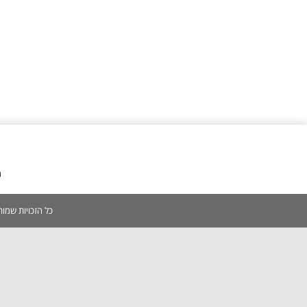
מ
כל הזכויות שמורות 2005-2026 | אין להעתיק, לשכפל, לצלם, לסרוק כל תוכן באתר ללא אישור מפורש