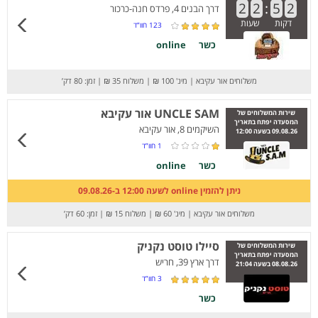
2
2
:
5
2
דרך הבנים 4, פרדס חנה-כרכור
דקות
שעות
123
חוו”ד
כשר
online
משלוחים אור עקיבא
|
מינ' 100 ₪
|
משלוח 35 ₪
|
זמן: 80 דק’
UNCLE SAM אור עקיבא
שירות המשלוחים של
המסעדה יפתח בתאריך
השיקמים 8, אור עקיבא
09.08.26 בשעה 12:00
1
חוו”ד
כשר
online
ניתן להזמין online לשעה 12:00 ב-09.08.26
משלוחים אור עקיבא
|
מינ' 60 ₪
|
משלוח 15 ₪
|
זמן: 60 דק’
סיילו טוסט נקניק
שירות המשלוחים של
המסעדה יפתח בתאריך
דרך ארץ 39, חריש
08.08.26 בשעה 21:04
3
חוו”ד
כשר