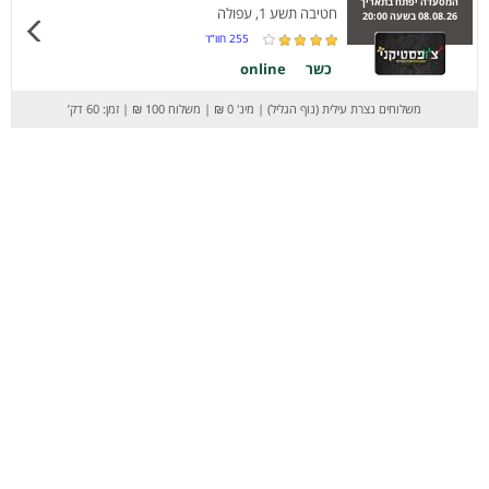
המסעדה יפתח בתאריך
חטיבה תשע 1, עפולה
08.08.26 בשעה 20:00
255
חוו”ד
כשר
online
משלוחים נצרת עילית (נוף הגליל)
|
מינ' 0 ₪
|
משלוח 100 ₪
|
זמן: 60 דק’