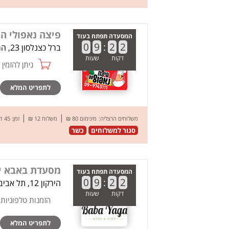
פיצה נאפולי ה
המסעדה תפתח בעוד
0
9
:
2
2
ברל כצנלסון 23, הרצליה
דקות
שעות
ניתן להזמין online
לתפריט המלא
|
|
משלוחים הרצליה:
מינימום 80 ₪
משלוח 12 ₪
זמן: 45 דק’
סגור למשלוחים
כשר
מסעדת באבא י
המסעדה תפתח בעוד
0
9
:
2
2
הירקון 12, תל אביב
דקות
שעות
הזמנות טלפוניות
לתפריט המלא