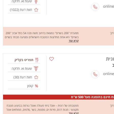
שעות וא. חלוקה
חוות דעת (
1022
)
מסעדת "206 בשרים" נמצאת ברחוב משה סנה 54 בתל אביב "206
בשרים" היא אחת מחלוצות המטבח הישראלים ומציעה מבחר בשרים
קרא עוד
עסיסים וטעימים ממגוון סוגים: כבש, עוף, בקר ואפילו דגים, את
המנות תוכלו לבחור להזמין בפיתה או בחמגשית עם מבחר רב של
סלטים ומנות חמות להוספה.שירות המשלוחים של "206 בשרים"
בימים א'-ש' בין 12:00-23:00
נית
תפריט בקליק
שעות וא. חלוקה
חוות דעת (
30
)
קופון
 חינם בהזמנה מעל 500 ש"ח
ממטבחה של רונית – אוכל ביתי מעולה ואוכל גורמה בביצוע מטבח
מקצועי : מנות דגים, פירות ים, פסטות, בשר ,סלטים, ממולאים אוכל
קרא עוד
ביתי, מרקים יחד עם מנות צמחוניות וטבעוניות. ממטבחה של רונית