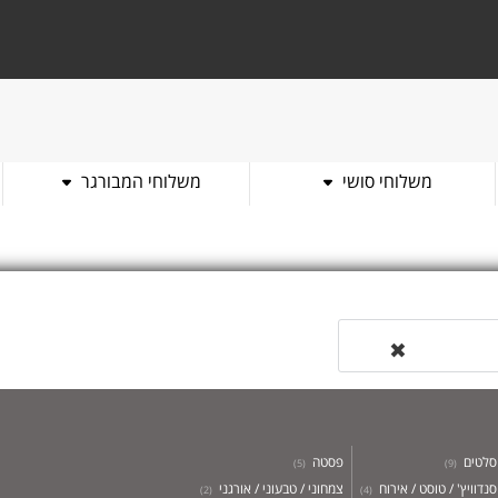
משלוחי סושי
משלוחי המבורגר
 שם מסעדה
✖
סלטים
פסטה
)
5
(
)
9
(
סנדוויץ' / טוסט / אירוח
צמחוני / טבעוני / אורגני
)
2
(
)
4
(