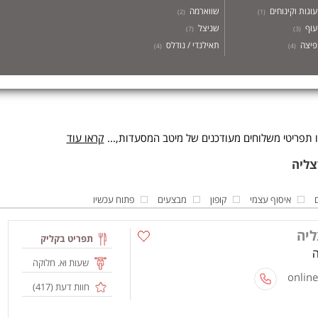
עוגות וקינוחים
שווארמה
)
2
(
)
1
(
עוף
שניצל
)
7
(
)
3
(
פיצה
תאילנדי / נודלס
)
4
(
)
4
(
תפריטי משלוחים מעודכנים של מיטב המסעדות,...
קראו עוד
איסוף עצמי
קופון
מבצעים
פתוח עכשיו
ליה
תפריט בקליק
שעות וא. חלוקה
חוות דעת (
417
)