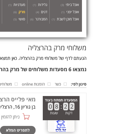
אוכל ביתי
גלידות
מעדניות
)
1
(
)
1
(
)
3
(
אוכל יפני
דגים
מרק
)
6
(
)
4
(
)
1
(
אוכל מוכן לשבת
המבורגר
סושי
)
5
(
)
6
(
)
1
(
משלוחי מרק בהרצליה
הגעתם לדף של משלוחי מרק בהרצליה. כאן תמצאו 
נמצאו 6 מסעדות משלוחים של מרק בהרצליה
סינון לפי:
כשר
הזמנות online
משלוחים
מאי פלייס הרצ
המסעדה תפתח בעוד
0
8
:
2
2
בן גוריון 16, הרצליה
דקות
שעות
ניתן להזמין online
לתפריט המלא