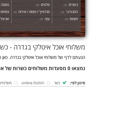
בשרים
סלטים
פסטה
)
3
(
)
2
(
המבורגר
סנדוויץ' / טוסט / אירוח
צמחוני 
)
2
(
)
2
(
חומוס
עוף
שניצל
)
2
(
)
1
(
משלוחי אוכל איטלקי בגדרה - כש
הגעתם לדף של משלוחי אוכל איטלקי בגדרה. כאן ת
נמצאו 0 מסעדות משלוחים כשרות של אוכל איטלקי בגדרה
סינון לפי:
כשר
הזמנות online
משלוחים