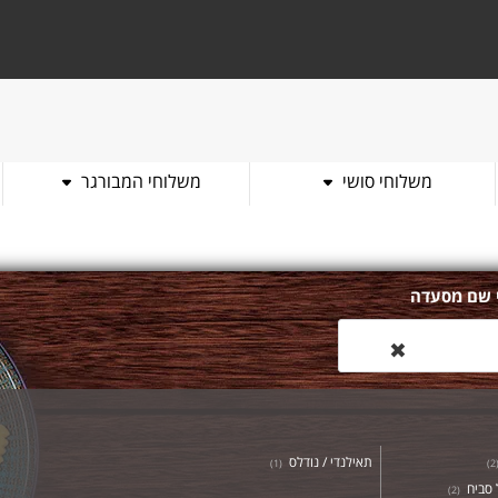
משלוחי סושי
משלוחי המבורגר
 שם מסעדה
✖
תאילנדי / נודלס
)
1
(
)
2
סביח
)
2
(