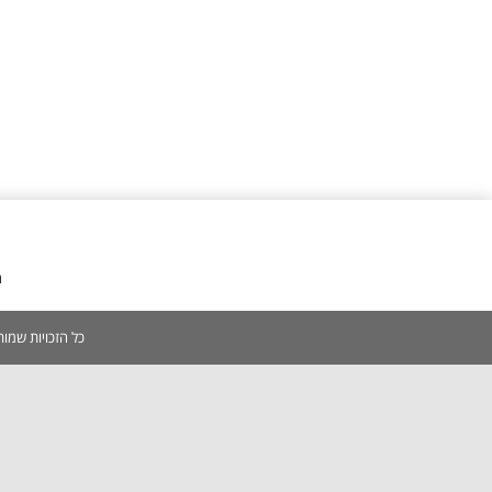
מ
כל הזכויות שמורות 2005-2026 | אין להעתיק, לשכפל, לצלם, לסרוק כל תוכן באתר ללא אישור מפורש