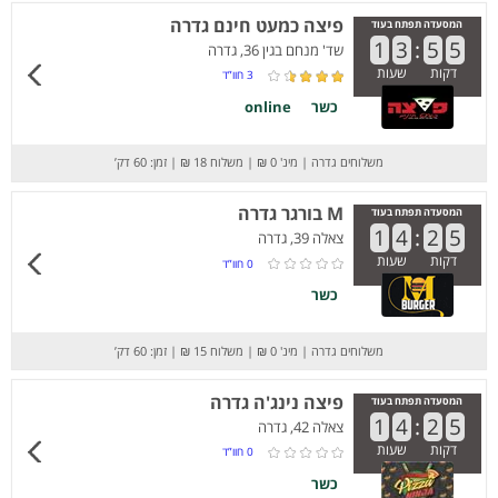
פיצה כמעט חינם גדרה
המסעדה תפתח בעוד
1
3
:
5
5
שד' מנחם בגין 36, גדרה
דקות
שעות
3
חוו”ד
כשר
online
משלוחים גדרה
|
מינ' 0 ₪
|
משלוח 18 ₪
|
זמן: 60 דק’
M בורגר גדרה
המסעדה תפתח בעוד
1
4
:
2
5
צאלה 39, גדרה
דקות
שעות
0
חוו”ד
כשר
משלוחים גדרה
|
מינ' 0 ₪
|
משלוח 15 ₪
|
זמן: 60 דק’
פיצה נינג'ה גדרה
המסעדה תפתח בעוד
1
4
:
2
5
צאלה 42, גדרה
דקות
שעות
0
חוו”ד
כשר