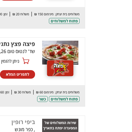
|
|
משלוחים בית יצחק:
מינימום 150 ₪
משלוח 20 ₪
זמן: 90 דק’
פתוח למשלוחים
פיצה פצץ נתני
שד' לנטוס טום 26, נתניה
ניתן להזמין online
לתפריט המלא
|
|
משלוחים בית יצחק:
מינימום 60 ₪
משלוח 30 ₪
זמן: 60 דק’
פתוח למשלוחים
כשר
ביפי רופין
שירות המשלוחים של
המסעדה יפתח בתאריך
, כפר מונש