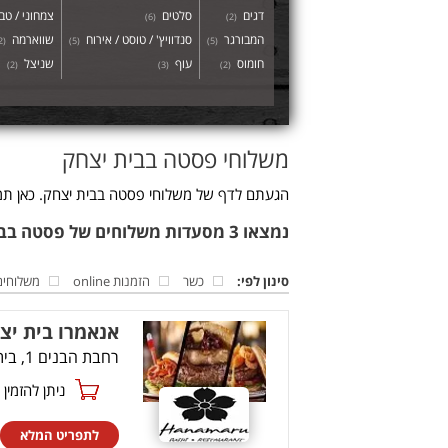
דגים
סלטים
צמחוני / טבע
)
6
(
)
2
(
המבורגר
סנדוויץ' / טוסט / אירוח
שווארמה
2
(
)
5
(
)
5
(
חומוס
עוף
שניצל
)
2
(
)
3
(
)
2
(
משלוחי פסטה בבית יצחק
הגעתם לדף של משלוחי פסטה בבית יצחק. כאן תמצ
נמצאו 3 מסעדות משלוחים של פסטה בבית יצחק
סינון לפי:
כשר
הזמנות online
משלוחים
אנאמרו בית יצ
רחבת הבנים 1, בית יצחק-שער חפר
ניתן להזמין online
לתפריט המלא