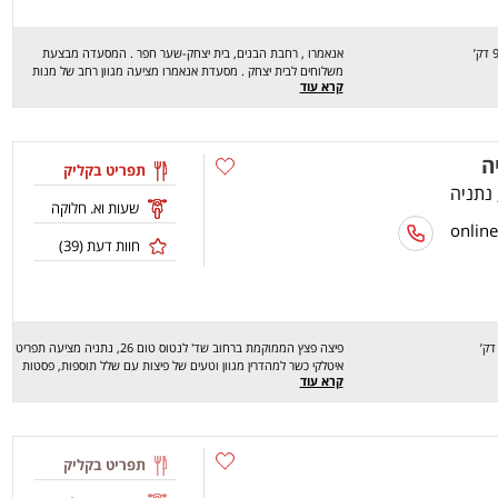
אנאמרו , רחבת הבנים, בית יצחק-שער חפר . המסעדה מבצעת
משלוחים לבית יצחק . מסעדת אנאמרו מציעה מגוון רחב של מנות
קרא עוד
טעימות במיוחד כמו :חמוצים יפנים , כרובית איולי ועשבי תיבול
,לינגוויני פירות ים , תאד תאי נודלס ,כבדי עוף ברוטב יין על פירה
ועוד.. מחכים לכם לחוויה מהנה , שיהיה בתאבון !
ה
תפריט בקליק
שעות וא. חלוקה
חוות דעת (
39
)
פיצה פצץ הממוקמת ברחוב שד' לנטוס טום 26, נתניה מציעה תפריט
איטלקי כשר למהדרין מגוון וטעים של פיצות עם שלל תוספות, פסטות
קרא עוד
ברטבים מיוחדים, סלטים מירקות טריים, מאפים טריים וכד'. המסעדה
פתוחה למשלוחים בימים א'-ה' בין השעות 10:00-23:00, ו' 10:00-
15:00, ש' חצי שעה אחרי צאת שבת- 23:00. בתיאבון!
תפריט בקליק