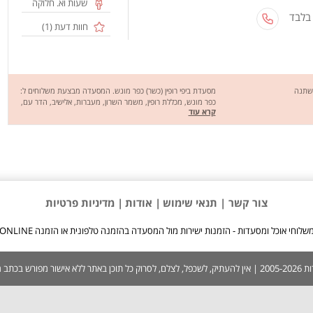
שעות וא. חלוקה
 בלבד
חוות דעת (
1
)
משתנה
מסעדת ביפי רופין (כשר) כפר מונש. המסעדה מבצעת משלוחים ל:
כפר מונש, מכללת רופין, משמר השרון, מעברות, אלישיב, הדר עם,
קרא עוד
נורדיה, כפר חיים, חניאל, כפר ידידיה ועוד. מסעדת ביפי רופין מציעה
מגוון רחב של מנות טעימות במיוחד כמו: סטייק אנטריקוט, אסאדו
מהמעשנה, פרגיות, כבדים, המבורגר, קבב, שניצל, נקניקיות מרגז,
פיתה תבסיך, פיתה צמחונית, כנפיים בטעמים, צ'יקן טמפורה, חצי עוף
מעושן, פילה סלמון, שווארמה תרנגול, פסטה פפרדלה, סלופי ג'ו, סלט
ירוקים, חומוס מסבחה, כדור רושה ועוד. מחכים לכם לחוויה מהנה,
שיהיה בתאבון !
צור קשר |
תנאי שימוש
| אודות
| מדיניות פרטיות
שלוחי אוכל ומסעדות - הזמנות ישירות מול המסעדה בהזמנה טלפונית או הזמנה ONLINE
 בכתב ממערכת האתר.