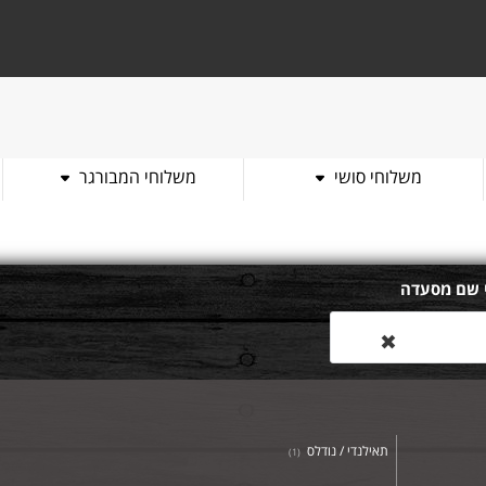
משלוחי סושי
משלוחי המבורגר
 שם מסעדה
✖
תאילנדי / נודלס
)
1
(