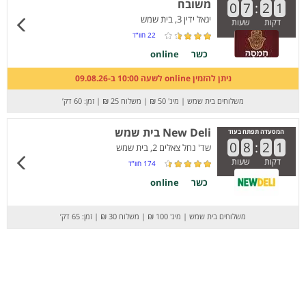
משובח
0
7
:
2
1
יגאל ידין 3, בית שמש
דקות
שעות
22
חוו”ד
כשר
online
ניתן להזמין online לשעה 10:00 ב-09.08.26
משלוחים בית שמש
|
מינ' 50 ₪
|
משלוח 25 ₪
|
זמן: 60 דק’
New Deli בית שמש
המסעדה תפתח בעוד
0
8
:
2
1
שד' נחל צאלים 2, בית שמש
דקות
שעות
174
חוו”ד
כשר
online
משלוחים בית שמש
|
מינ' 100 ₪
|
משלוח 30 ₪
|
זמן: 65 דק’