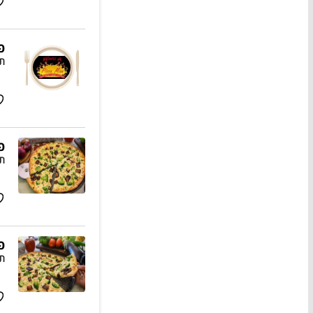
פ
תו
פ
תו
פי
תו