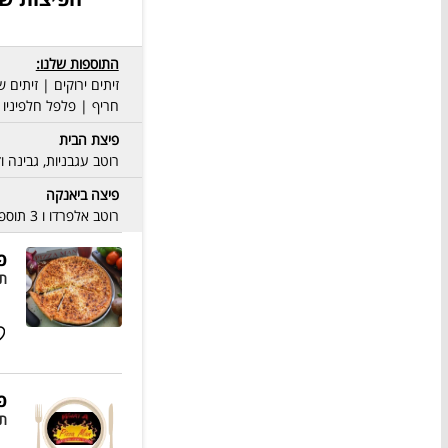
התוספות שלנו:
זיתים ירוקים | זיתים
חריף | פלפל חלפיניו 
פיצת הבית
רוטב עגבניות, גבינה וז
פיצה ביאנקה
רוטב אלפרדו ו 3 תוספות לבחירה
פ
תו
פ
תו