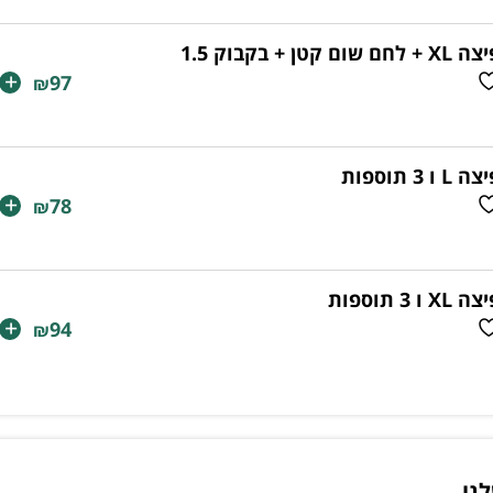
X + לחם שום קטן + בקבוק 1.5
+
97
₪
ה L ו 3 תוספות
+
78
₪
ה XL ו 3 תוספות
+
94
₪
נו