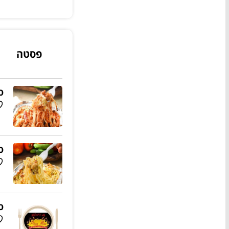
פסטה
ס
ס
ס