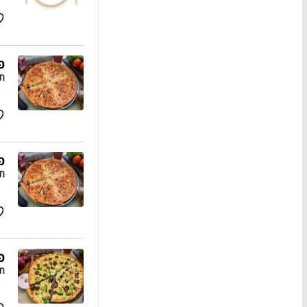
פ
תו
פ
תו
פי
תו