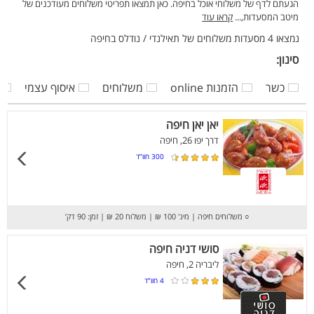
הגעתם לדף של משלוחי אוכל בחיפה. כאן תמצאו תפריטי משלוחים מעודכנים של
מיטב המסעדות,...
קראו עוד
נמצאו 4 מסעדות משלוחים של תאילנדי / נודלס בחיפה
סינון:
כשר
הזמנות online
משלוחים
איסוף עצמי
יאן יאן חיפה
דרך יפו 26, חיפה
300
חוו”ד
○
משלוחים חיפה
|
מינ' 100 ₪
|
משלוח 20 ₪
|
זמן: 90 דק’
סושי דניה חיפה
ליבריה 2, חיפה
4
חוו”ד