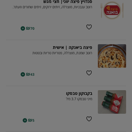
סנדויץ פיצה יווני| חצי מגש
רוטב עגבניות, מוצרלה, זיתים ירוקים, זיתים שחורים וזעתר.
₪
+
70
פיצה ביאנקה | אישית
רוטב שמנת, מוצרלה, פטריות טריות ובטטות
₪
+
43
בקבוקון טבסקו
מיני טבסקו 3.7 מ׳ל
₪
+
5