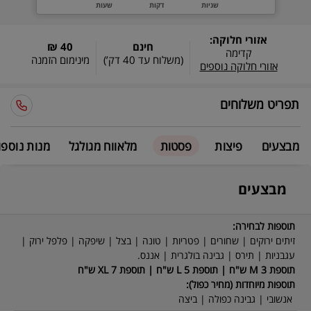
שניות
דקות
שעות
אזורי חלוקה:
חינם
40 ₪
קדימה
(משלוח עד
40 דק’
)
מינימום הזמנה
אזורי חלוקה נוספים
תפריט משלוחים
מבצעים
פיצות
פסטות
מלאווח מגולגל
מנות נוספו
מבצעים
תוספות לבחירה:
זיתים ירוקים | שחורים | פטריות | טונה | בצל | שיפקה | פלפל ירוק |
עגבניות | תירס | גבינה בולגרית | אננס.
תוספת M 3 ש"ח | תוספת L 5 ש"ח | תוספת XL 7 ש"ח
תוספות מיוחדות (מחיר כפול):
אנשובי | גבינה כפולה | ביצה