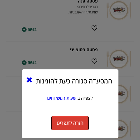
פסטה פנה
רטביםלבחירה:
שמנת/רוזה/עגבניות
₪
+
42
פסטה פטוצ'יני
₪
+
42
המסעדה סגורה כעת להזמנות
רביולי גבינה
₪
+
47
לצפייה ב
שעות המשלוחים
רביולי בטטה
חזרה לתפריט
₪
+
47