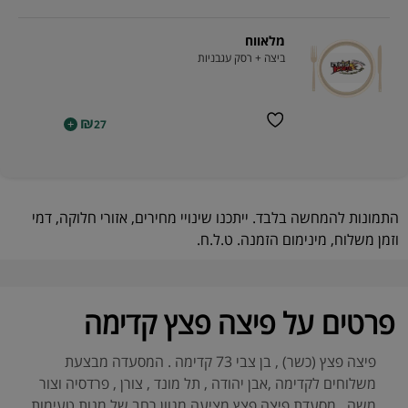
מלאווח
ביצה + רסק עגבניות
₪
+
27
התמונות להמחשה בלבד. ייתכנו שינויי מחירים, אזורי חלוקה, דמי
וזמן משלוח, מינימום הזמנה. ט.ל.ח.
פרטים על פיצה פצץ קדימה
פיצה פצץ (כשר) , בן צבי 73 קדימה . המסעדה מבצעת
משלוחים לקדימה ,אבן יהודה , תל מונד , צורן , פרדסיה וצור
משה . מסעדת פיצה פצץ מציעה מגוון רחב של מנות טעימות