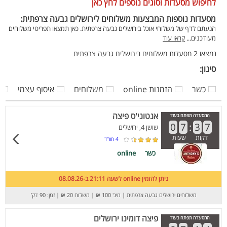
לחיפוש מסעדות וסוגים נוספים לחץ כאן
מסעדות נוספות המבצעות משלוחים לירושלים גבעה צרפתית:
הגעתם לדף של משלוחי אוכל בירושלים גבעה צרפתית. כאן תמצאו תפריטי משלוחים
מעודכנים...
קראו עוד
נמצאו 2 מסעדות משלוחים בירושלים גבעה צרפתית
סינון:
כשר
הזמנות online
משלוחים
איסוף עצמי
אנטוני'ס פיצה
המסעדה תפתח בעוד
0
7
:
3
7
שושן 4, ירושלים
דקות
שעות
4
חוו”ד
כשר
online
ניתן להזמין online לשעה 21:11 ב-08.08.26
משלוחים ירושלים גבעה צרפתית
|
מינ' 100 ₪
|
משלוח 20 ₪
|
זמן: 90 דק’
פיצה דומינו ירושלים
המסעדה תפתח בעוד